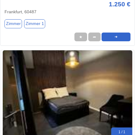
1.250 €
Frankfurt, 60487
Zimmer
Zimmer 1
★
➦
➜
1 / 1