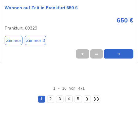
Wohnen auf Zeit in Frankfurt 650 €
650 €
Frankfurt, 60329
Zimmer
Zimmer 3
★
➦
➜
1 - 10 von 471
1
2
3
4
5
❯
❯❯