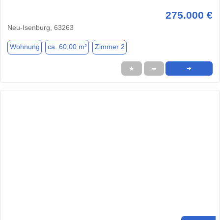
275.000 €
Neu-Isenburg, 63263
Wohnung
ca. 60,00 m²
Zimmer 2
★
➦
➜