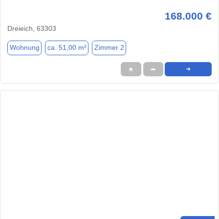
168.000 €
Dreieich, 63303
Wohnung
ca. 51,00 m²
Zimmer 2
★
➦
➜