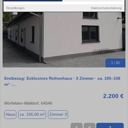
Einstellungen
Datenschutzerklärung
1 / 30
Erstbezug: Exklusives Reihenhaus · 3 Zimmer · ca. 105–108
m² ·…
2.200 €
Mörfelden-Walldorf, 64546
Haus
ca. 105,00 m²
Zimmer 3
★
➦
➜