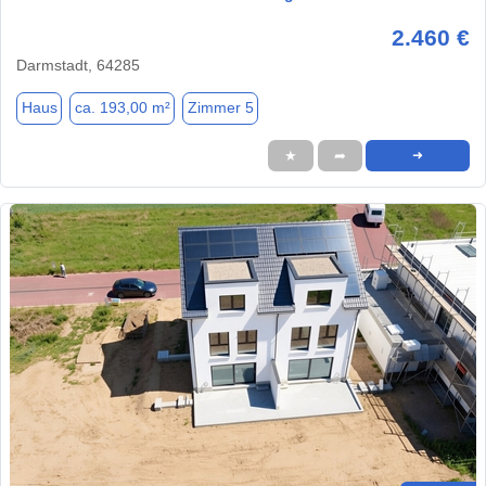
2.460 €
Darmstadt, 64285
Haus
ca. 193,00 m²
Zimmer 5
★
➦
➜