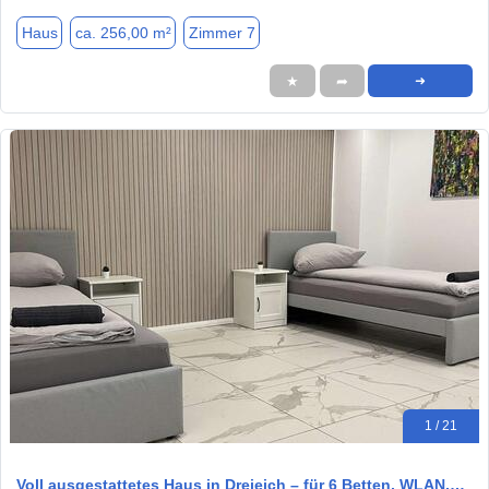
Haus
ca. 256,00 m²
Zimmer 7
★
➦
➜
1 / 21
Voll ausgestattetes Haus in Dreieich – für 6 Betten, WLAN,…