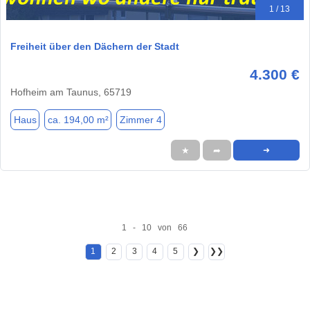
1 / 13
Freiheit über den Dächern der Stadt
4.300 €
Hofheim am Taunus, 65719
Haus
ca. 194,00 m²
Zimmer 4
★
➦
➜
1 - 10 von 66
1
2
3
4
5
❯
❯❯