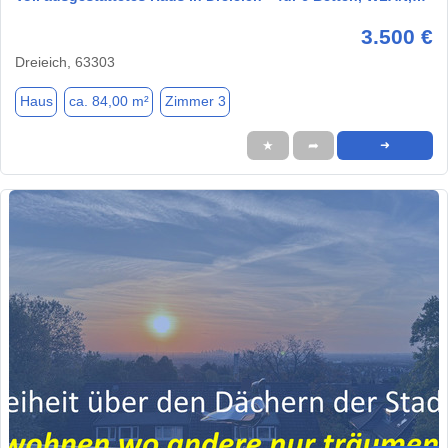
3.500 €
Dreieich, 63303
Haus
ca. 84,00 m²
Zimmer 3
★
➦
➜