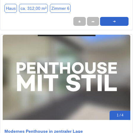
Haus
ca. 312,00 m²
Zimmer 6
★
➦
➜
1 / 4
Modernes Penthouse in zentraler Lage