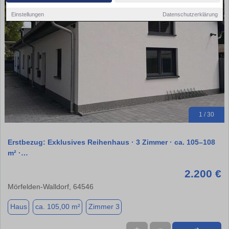
Einstellungen
Datenschutzerklärung
1 / 30
Erstbezug: Exklusives Reihenhaus · 3 Zimmer · ca. 105–108
m² ·…
2.200 €
Mörfelden-Walldorf, 64546
Haus
ca. 105,00 m²
Zimmer 3