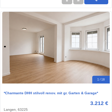
★
➦
➜
1 / 18
*Charmante DHH stilvoll renov. mit gr. Garten & Garage*
3.212 €
Langen, 63225