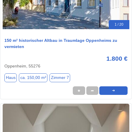
1 / 20
150 m² historischer Altbau in Traumlage Oppenheims zu
vermieten
1.800 €
Oppenheim, 55276
Haus
ca. 150,00 m²
Zimmer 7
★
➦
➜