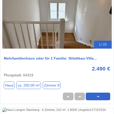
1 / 23
Mehrfamilienhaus oder für 1 Familie: Stilaltbau-Villa…
2.490 €
Pfungstadt, 64319
Haus
ca. 250,00 m²
Zimmer 8
★
➦
➜