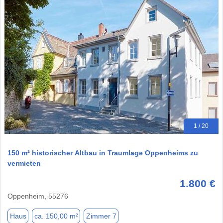
1 / 20
150 m² historischer Altbau in Traumlage Oppenheims zu
vermieten
1.800 €
Oppenheim, 55276
Haus
ca. 150,00 m²
Zimmer 7