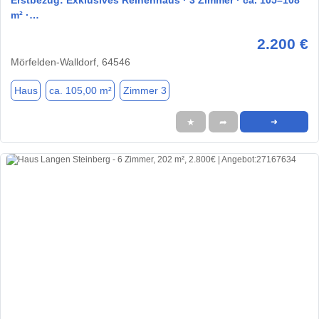
Erstbezug: Exklusives Reihenhaus · 3 Zimmer · ca. 105–108
m² ·…
2.200 €
Mörfelden-Walldorf, 64546
Haus
ca. 105,00 m²
Zimmer 3
★
➦
➜