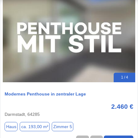
1 / 4
Modernes Penthouse in zentraler Lage
2.460 €
Darmstadt, 64285
Haus
ca. 193,00 m²
Zimmer 5