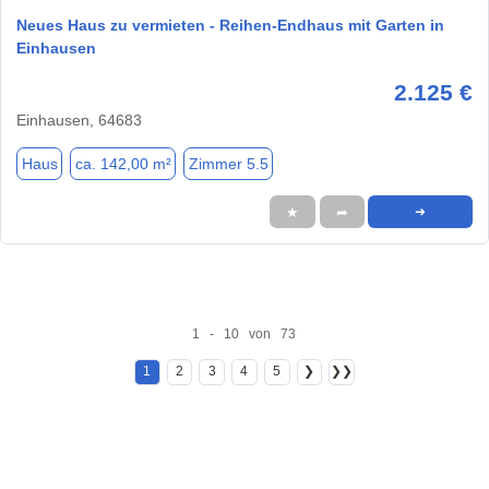
Neues Haus zu vermieten - Reihen-Endhaus mit Garten in
Einhausen
2.125 €
Einhausen, 64683
Haus
ca. 142,00 m²
Zimmer 5.5
★
➦
➜
1 - 10 von 73
1
2
3
4
5
❯
❯❯