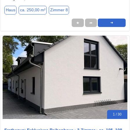
Haus
ca. 250,00 m²
Zimmer 8
★
➦
➜
1 / 30