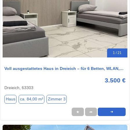
1 / 21
Voll ausgestattetes Haus in Dreieich – für 6 Betten, WLAN,…
3.500 €
Dreieich, 63303
Haus
ca. 84,00 m²
Zimmer 3
★
➦
➜