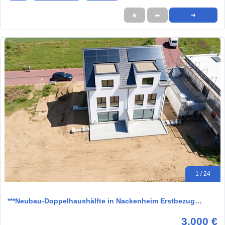
★
➦
➜
1 / 24
***Neubau-Doppelhaushälfte in Nackenheim Erstbezug…
3.000 €