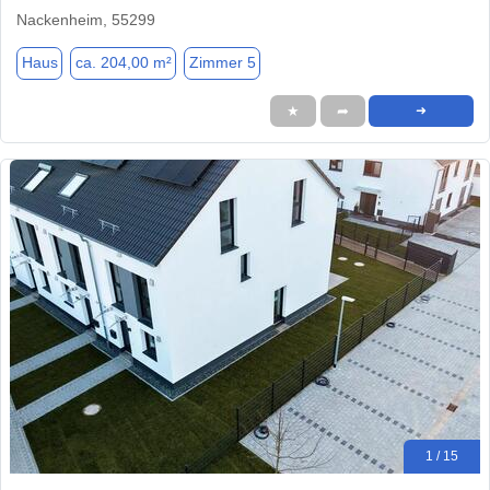
Nackenheim, 55299
Haus
ca. 204,00 m²
Zimmer 5
★
➦
➜
1 / 15