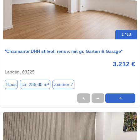
1 / 18
*Charmante DHH stilvoll renov. mit gr. Garten & Garage*
3.212 €
Langen, 63225
Haus
ca. 256,00 m²
Zimmer 7
★
➦
➜