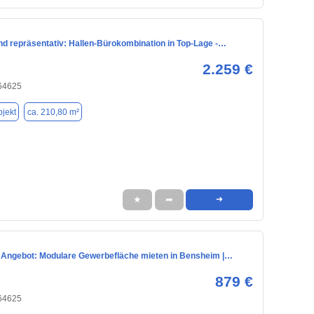
d repräsentativ: Hallen-Bürokombination in Top-Lage -…
2.259 €
64625
jekt
ca. 210,80 m²
★
➦
➜
 Angebot: Modulare Gewerbefläche mieten in Bensheim |…
879 €
64625