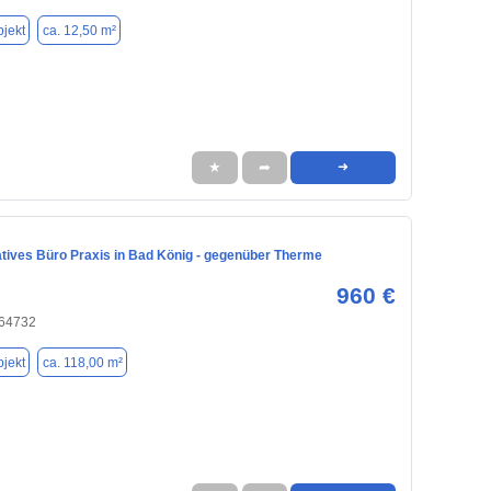
jekt
ca. 12,50 m²
★
➦
➜
tives Büro Praxis in Bad König - gegenüber Therme
960 €
 64732
jekt
ca. 118,00 m²