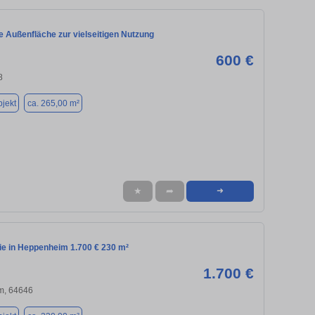
e Außenfläche zur vielseitigen Nutzung
600 €
8
jekt
ca. 265,00 m²
★
➦
➜
e in Heppenheim 1.700 € 230 m²
1.700 €
m, 64646