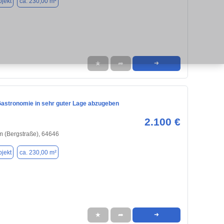
jekt
ca. 230,00 m²
★
➦
➜
 Gastronomie in sehr guter Lage abzugeben
2.100 €
 (Bergstraße), 64646
jekt
ca. 230,00 m²
★
➦
➜