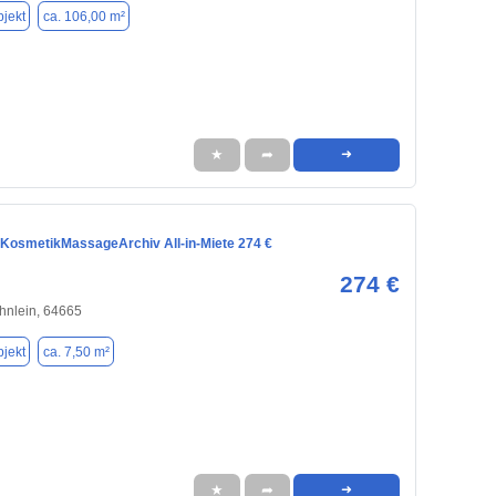
jekt
ca. 106,00 m²
★
➦
➜
KosmetikMassageArchiv All-in-Miete 274 €
274 €
hnlein, 64665
jekt
ca. 7,50 m²
★
➦
➜