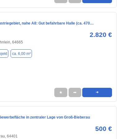
ustriegebiet, nahe A8: Gut befahrbare Halle (ca. 470…
2.820 €
hnlein, 64665
jekt
ca. 6,00 m²
★
➦
➜
 Gewerbefläche in zentraler Lage von Groß-Bieberau
500 €
rau, 64401