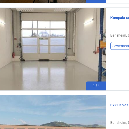
Kompakt un
Bensheim, 
Gewerbeob
1 / 4
Exklusives
Bensheim, 