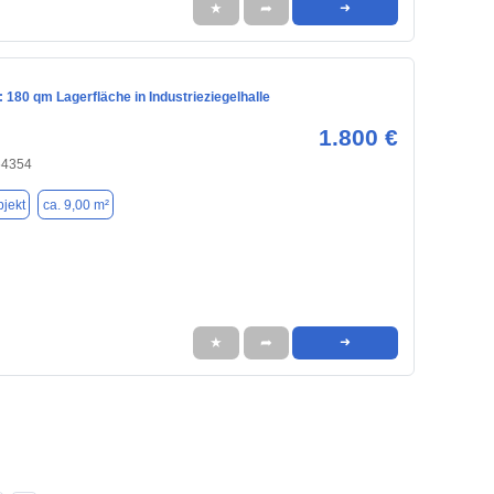
★
➦
➜
 180 qm Lagerfläche in Industrieziegelhalle
1.800 €
64354
jekt
ca. 9,00 m²
★
➦
➜