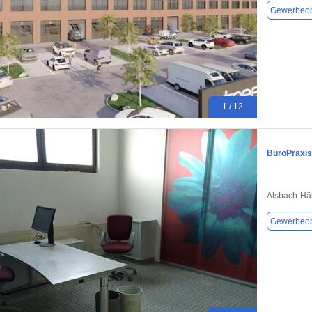
Gewerbeob
1 / 12
BüroPraxis
Alsbach-Hä
Gewerbeob