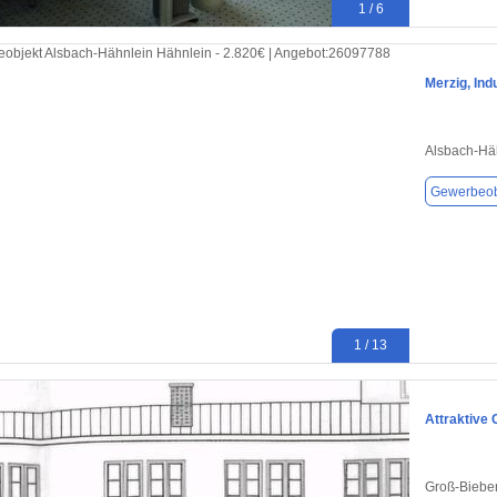
1 / 6
Merzig, Ind
Alsbach-Hä
Gewerbeob
1 / 13
Attraktive
Groß-Biebe