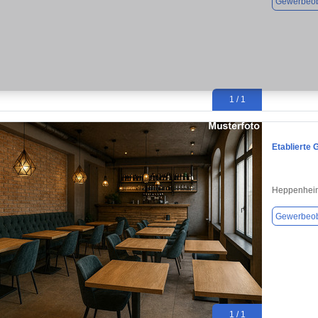
Gewerbeob
1 / 1
Etablierte
Heppenheim
Gewerbeob
1 / 1