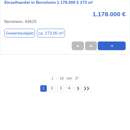
Einzelhandel in Bensheim 1.178.000 € 273 m²
1.178.000 €
Bensheim, 64625
Gewerbeobjekt
ca. 273,00 m²
★
➦
➜
1 - 10 von 37
1
2
3
4
❯
❯❯