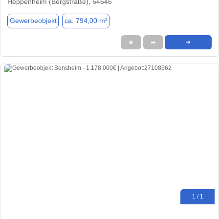
Heppenheim (Bergstraße), 64646
Gewerbeobjekt
ca. 794,00 m²
★
➦
➜
1 / 1