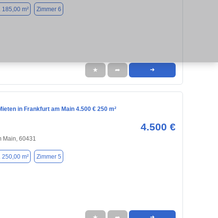
. 185,00 m²
Zimmer 6
★
➦
➜
ieten in Frankfurt am Main 4.500 € 250 m²
4.500 €
m Main, 60431
. 250,00 m²
Zimmer 5
★
➦
➜