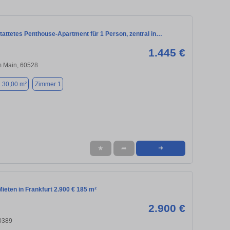
tattetes Penthouse-Apartment für 1 Person, zentral in…
1.445 €
m Main, 60528
. 30,00 m²
Zimmer 1
★
➦
➜
eten in Frankfurt 2.900 € 185 m²
2.900 €
60389