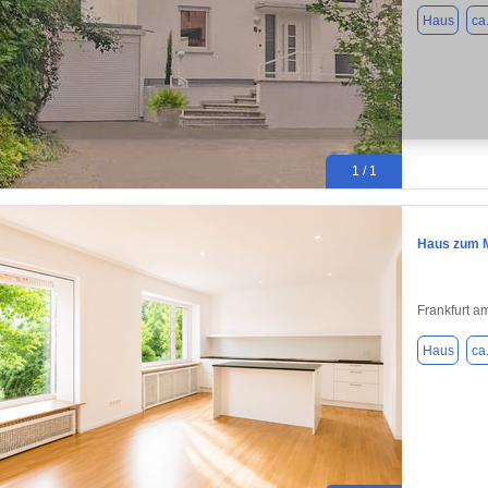
Haus
ca
1 / 1
Haus zum M
Frankfurt a
Haus
ca