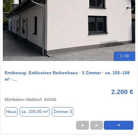
1 / 30
Erstbezug: Exklusives Reihenhaus · 3 Zimmer · ca. 105–108
m² ·…
2.200 €
Mörfelden-Walldorf, 64546
Haus
ca. 105,00 m²
Zimmer 3
★
➦
➜