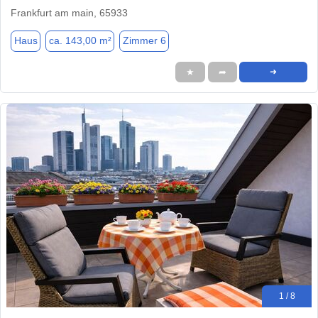
Frankfurt am main, 65933
Haus
ca. 143,00 m²
Zimmer 6
★
➦
➜
1 / 8