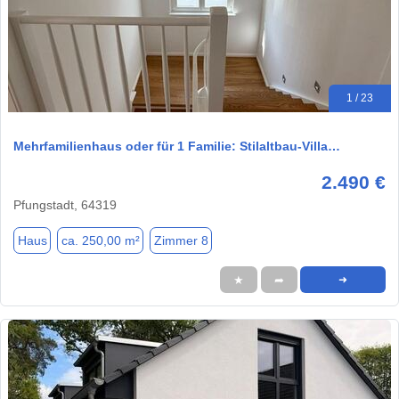
1 / 23
Mehrfamilienhaus oder für 1 Familie: Stilaltbau-Villa…
2.490 €
Pfungstadt, 64319
Haus
ca. 250,00 m²
Zimmer 8
★
➦
➜