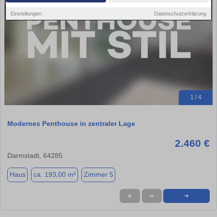
Einstellungen
Datenschutzerklärung
1 / 4
Modernes Penthouse in zentraler Lage
2.460 €
Darmstadt, 64285
Haus
ca. 193,00 m²
Zimmer 5
★
➦
➜