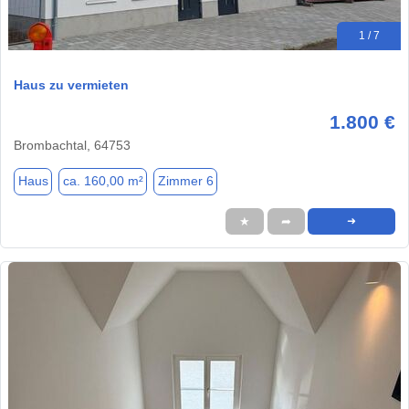
1 / 7
Haus zu vermieten
1.800 €
Brombachtal, 64753
Haus
ca. 160,00 m²
Zimmer 6
★
➦
➜