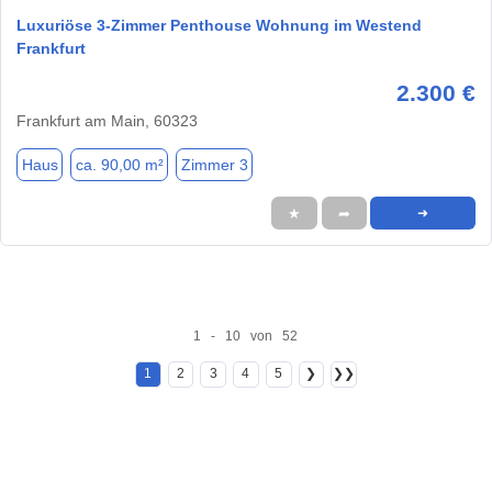
Luxuriöse 3-Zimmer Penthouse Wohnung im Westend
Frankfurt
2.300 €
Frankfurt am Main, 60323
Haus
ca. 90,00 m²
Zimmer 3
★
➦
➜
1 - 10 von 52
1
2
3
4
5
❯
❯❯