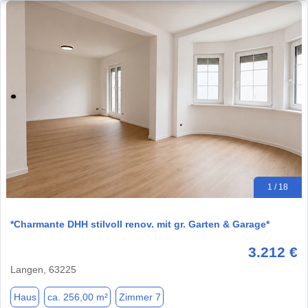
1 / 18
*Charmante DHH stilvoll renov. mit gr. Garten & Garage*
3.212 €
Langen, 63225
Haus
ca. 256,00 m²
Zimmer 7