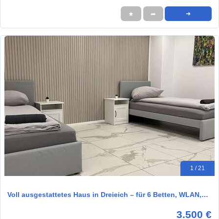
★
➦
➜
1 / 21
Voll ausgestattetes Haus in Dreieich – für 6 Betten, WLAN,…
3.500 €