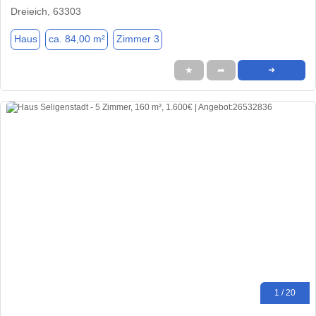
Dreieich, 63303
Haus
ca. 84,00 m²
Zimmer 3
★
➦
➜
1 / 20