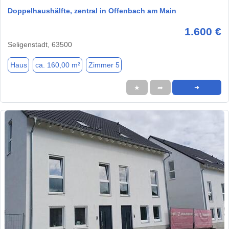
Doppelhaushälfte, zentral in Offenbach am Main
1.600 €
Seligenstadt, 63500
Haus
ca. 160,00 m²
Zimmer 5
★
➦
➜