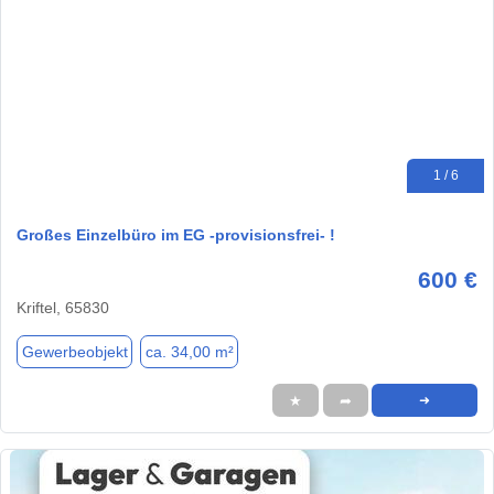
1 / 6
Großes Einzelbüro im EG -provisionsfrei- !
600 €
Kriftel, 65830
Gewerbeobjekt
ca. 34,00 m²
★
➦
➜