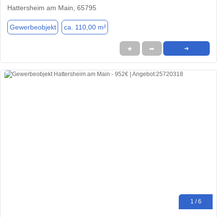
Hattersheim am Main, 65795
Gewerbeobjekt
ca. 110,00 m²
★
➦
➜
1 / 6