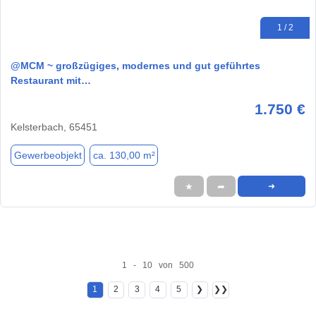
1 / 2
@MCM ~ großzügiges, modernes und gut geführtes
Restaurant mit…
1.750 €
Kelsterbach, 65451
Gewerbeobjekt
ca. 130,00 m²
★
➦
➜
1 - 10 von 500
1
2
3
4
5
❯
❯❯