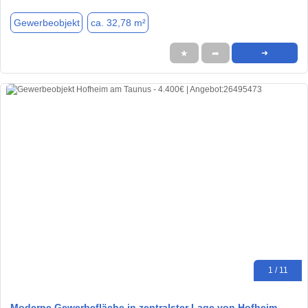
Gewerbeobjekt
ca. 32,78 m²
★
➦
➜
1 / 11
Moderne Gewerbefläche in zentralster Lage von Hofheim