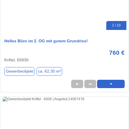
1 / 10
Helles Büro im 2. OG mit gutem Grundriss!
760 €
Kriftel, 65830
Gewerbeobjekt
ca. 62,30 m²
★
➦
➜