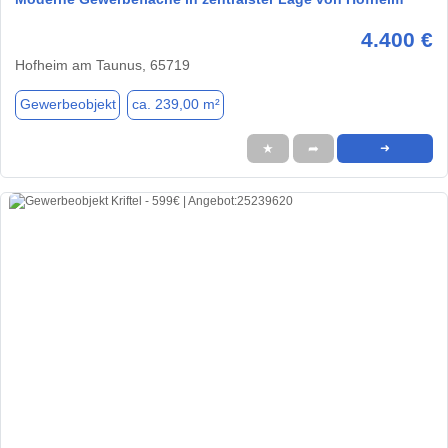
4.400 €
Hofheim am Taunus, 65719
Gewerbeobjekt
ca. 239,00 m²
★
➦
➜