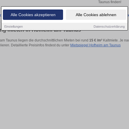
Taunus finden!
Alle Cookies akzeptieren
Alle Cookies ablehnen
onnten wir derzeit keine passenden Objekte finden. Schauen Sie bald wieder vo
Einstellungen
Datenschutzerklärung
g mieten in Hofheim am Taunus
am Taunus liegen die durchschnittlichen Mieten bei rund
15 € /m²
Kaltmiete. Je na
iieren. Detaillierte Preisinfos findest du unter
Mietspiegel Hofheim am Taunus