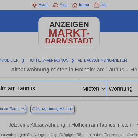
Event
Auto
Immo
Job
ANZEIGEN
MARKT-
DARMSTADT
MMOBILIEN
❯
HOFHEIM-AM-TAUNUS
❯
ALTBAUWOHNUNG-MIETEN
Altbauwohnung mieten in Hofheim am Taunus – Hoh
×
×
im am Taunus
Altbauwohnung Mieten
Jetzt eine Altbauwohnung in Hofheim am Taunus mieten – 
tbauwohnungen überzeugen mit großzügigen Räumen, hohen Decken und stilvollen 