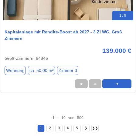
1 / 9
Kapitalanlage mit Rendite-Boost ab 2027 - 3 Zi WG, Groß
Zimmern
139.000 €
Groß-Zimmern, 64846
Wohnung
ca. 50,00 m²
Zimmer 3
★
➦
➜
1 - 10 von 500
1
2
3
4
5
❯
❯❯