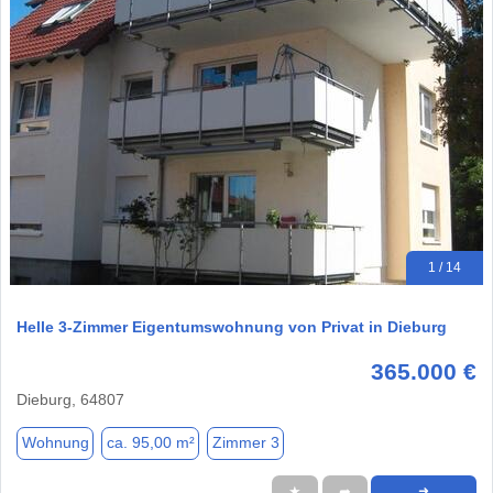
1 / 14
Helle 3-Zimmer Eigentumswohnung von Privat in Dieburg
365.000 €
Dieburg, 64807
Wohnung
ca. 95,00 m²
Zimmer 3
★
➦
➜