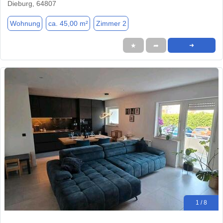
Dieburg, 64807
Wohnung
ca. 45,00 m²
Zimmer 2
★
➦
➜
1 / 8