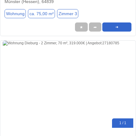
Münster (Hessen), 64839
Wohnung
ca. 75,00 m²
Zimmer 3
★
➦
➜
1 / 1