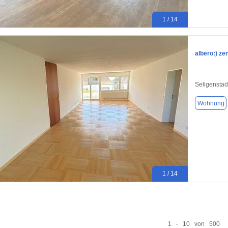
1 / 14
albero:) ze
Seligenstad
Wohnung
1 / 14
1 - 10 von 500