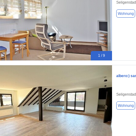
Seligenstad
Wohnung
1 / 9
albero:) san
Seligenstad
Wohnung