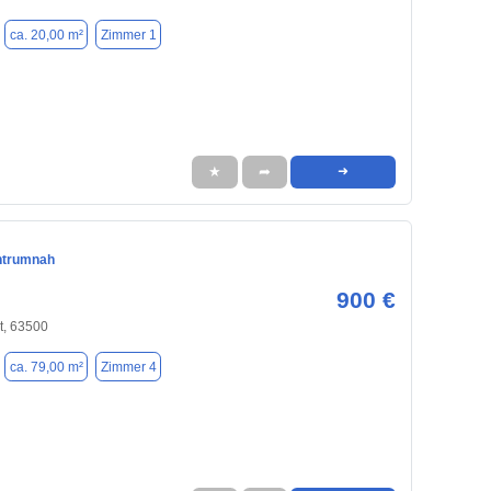
ca. 20,00 m²
Zimmer 1
★
➦
➜
entrumnah
900 €
t, 63500
ca. 79,00 m²
Zimmer 4