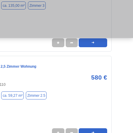
ca. 135,00 m²
Zimmer 3
★
➦
➜
 2,5 Zimmer Wohnung
580 €
110
ca. 59,27 m²
Zimmer 2.5
★
➦
➜