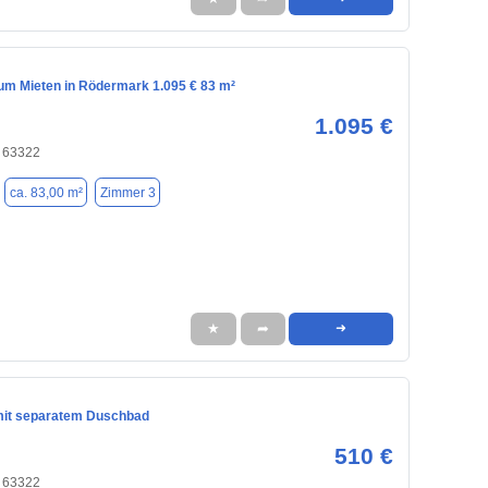
m Mieten in Rödermark 1.095 € 83 m²
1.095 €
 63322
ca. 83,00 m²
Zimmer 3
★
➦
➜
mit separatem Duschbad
510 €
 63322