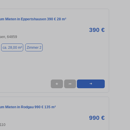
m Mieten in Eppertshausen 390 € 28 m²
390 €
sen, 64859
ca. 28,00 m²
Zimmer 2
★
➦
➜
m Mieten in Rodgau 990 € 135 m²
990 €
110