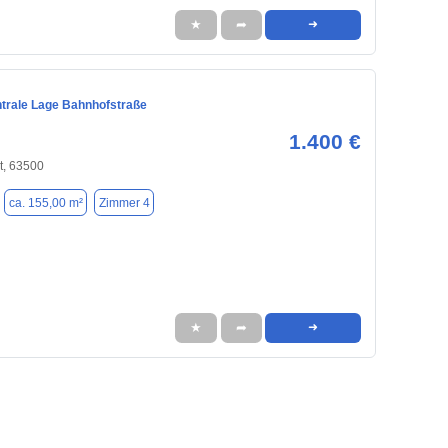
★
➦
➜
ntrale Lage Bahnhofstraße
1.400 €
t, 63500
ca. 155,00 m²
Zimmer 4
★
➦
➜