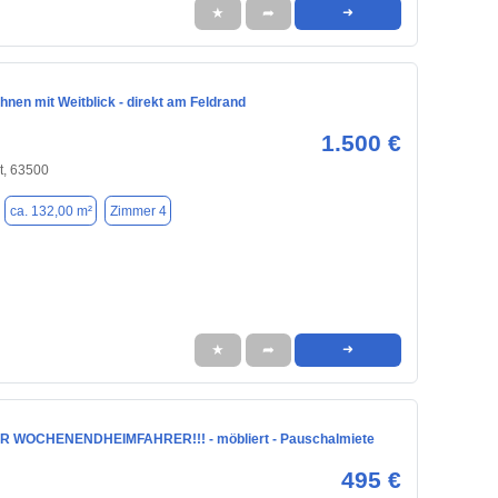
★
➦
➜
hnen mit Weitblick - direkt am Feldrand
1.500 €
t, 63500
ca. 132,00 m²
Zimmer 4
★
➦
➜
UR WOCHENENDHEIMFAHRER!!! - möbliert - Pauschalmiete
495 €