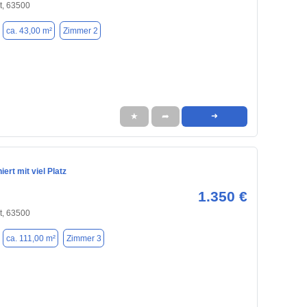
t, 63500
ca. 43,00 m²
Zimmer 2
★
➦
➜
iert mit viel Platz
1.350 €
t, 63500
ca. 111,00 m²
Zimmer 3