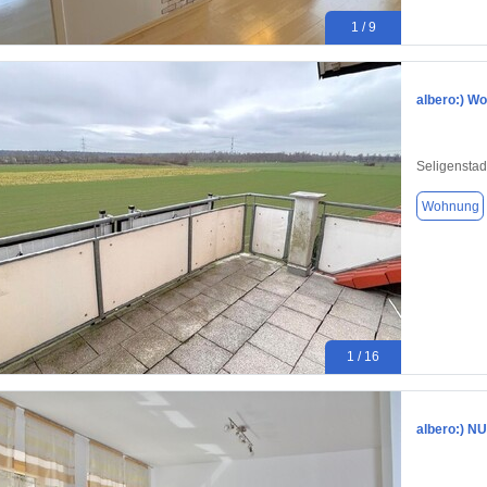
1 / 9
albero:) Wo
Seligenstad
Wohnung
1 / 16
albero:) N