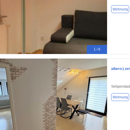
Wohnung
1 / 6
albero:) z
Seligenstad
Wohnung