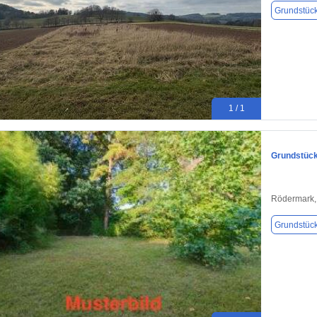
Grundstüc
1 / 1
Grundstück
Rödermark,
Grundstüc