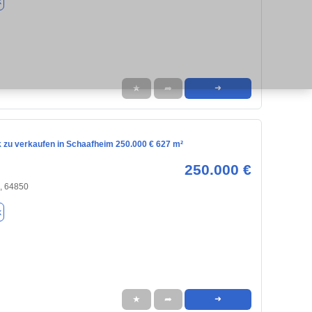
k
★
➦
➜
 zu verkaufen in Schaafheim 250.000 € 627 m²
250.000 €
, 64850
k
★
➦
➜