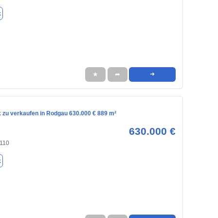
k
★
➦
➜
 zu verkaufen in Rodgau 630.000 € 889 m²
630.000 €
110
k