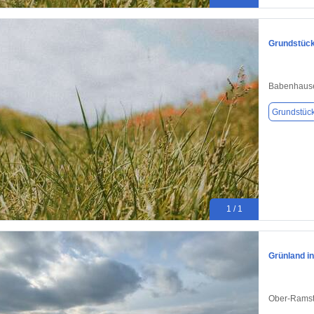
Grundstück
Babenhaus
Grundstüc
1 / 1
Grünland i
Ober-Ramst