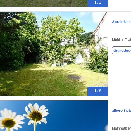
1 / 1
Attraktive
Mühltal-Tra
Grundstüc
1 / 8
albero:) jet
Mainhausen