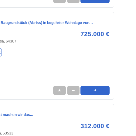
s Baugrundstück (Abriss) in begehrter Wohnlage von…
725.000 €
isa, 64367
k
★
➦
➜
zt machen wir das...
312.000 €
, 63533