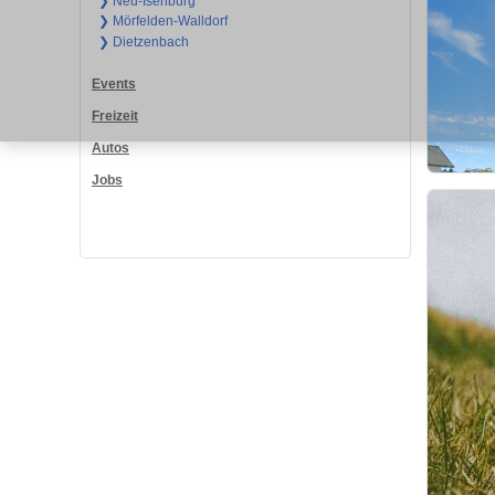
❯ Neu-Isenburg
❯ Mörfelden-Walldorf
❯ Dietzenbach
Events
Freizeit
Autos
Jobs