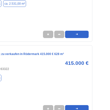
k
ca. 2.531,00 m²
★
➦
➜
 zu verkaufen in Rödermark 415.000 € 628 m²
415.000 €
 63322
k
★
➦
➜