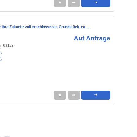
★
➦
➜
ür Ihre Zukunft: voll erschlossenes Grundstück, ca.…
Auf Anfrage
h, 63128
k
★
➦
➜