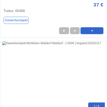
37 €
Trebur, 65468
Gewerbeobjekt
★
➦
➜
1 / 4