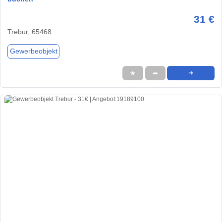
31 €
Trebur, 65468
Gewerbeobjekt
★
➦
➜