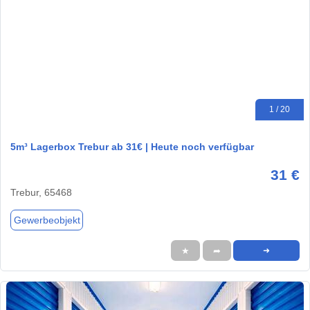
1 / 20
5m³ Lagerbox Trebur ab 31€ | Heute noch verfügbar
31 €
Trebur, 65468
Gewerbeobjekt
★
➦
➜