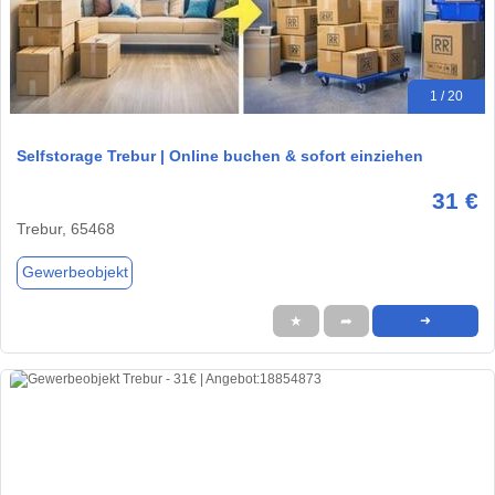
1 / 20
Selfstorage Trebur | Online buchen & sofort einziehen
31 €
Trebur, 65468
Gewerbeobjekt
★
➦
➜