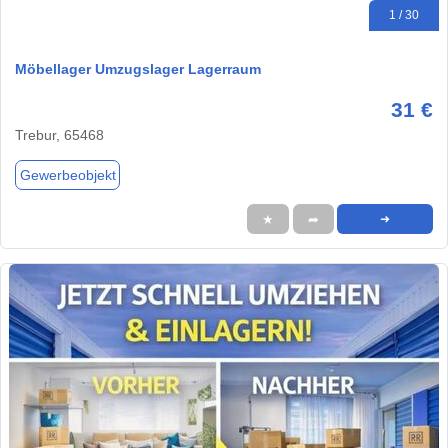
1 / 30
Möbellager Umzugslager Lagerraum
31 €
Trebur, 65468
Gewerbeobjekt
★
➦
➜