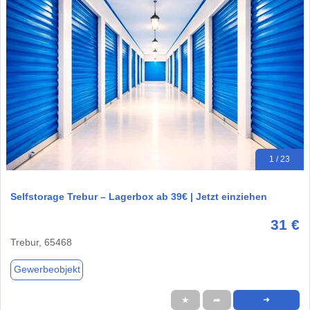
1 / 23
Selfstorage Trebur – Lagerbox ab 39€ | Jetzt einziehen
31 €
Trebur, 65468
Gewerbeobjekt
★
➦
➜