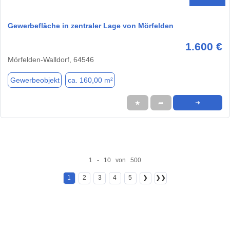
Gewerbefläche in zentraler Lage von Mörfelden
1.600 €
Mörfelden-Walldorf, 64546
Gewerbeobjekt
ca. 160,00 m²
★
➦
➜
1 - 10 von 500
1
2
3
4
5
❯
❯❯