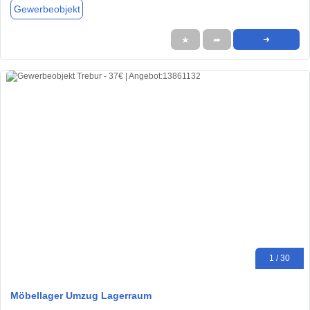
Gewerbeobjekt
★
➦
➜
1 / 30
Möbellager Umzug Lagerraum