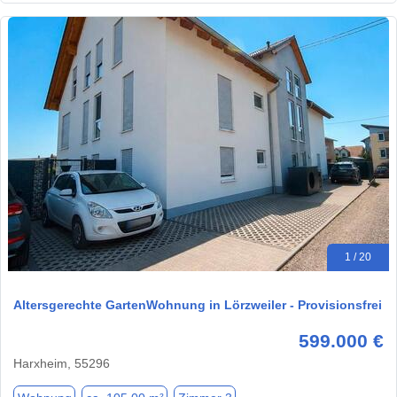
1 / 20
Altersgerechte GartenWohnung in Lörzweiler - Provisionsfrei
599.000 €
Harxheim, 55296