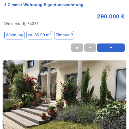
3 Zimmer Wohnung Eigentumswohnung
290.000 €
Weiterstadt, 64331
Wohnung
ca. 80,00 m²
Zimmer 3
★
➦
➜