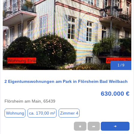
1 / 9
2 Eigentumswohnungen am Park in Flörsheim Bad Weilbach
630.000 €
Flörsheim am Main, 65439
Wohnung
ca. 170,00 m²
Zimmer 4
★
➦
➜