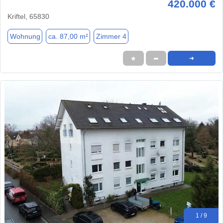
420.000 €
Kriftel, 65830
Wohnung
ca. 87,00 m²
Zimmer 4
★
➦
➜
1 / 9