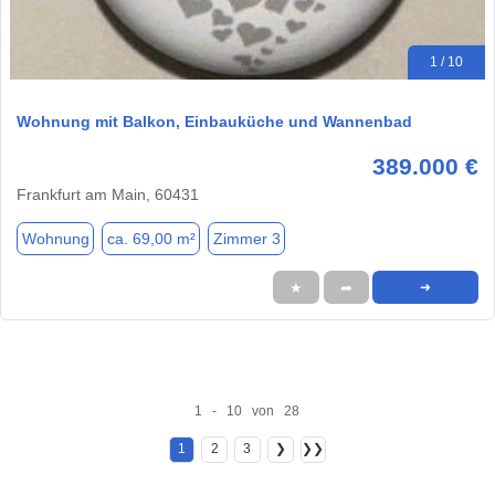
1 / 10
Wohnung mit Balkon, Einbauküche und Wannenbad
389.000 €
Frankfurt am Main, 60431
Wohnung
ca. 69,00 m²
Zimmer 3
★
➦
➜
1 - 10 von 28
1
2
3
❯
❯❯