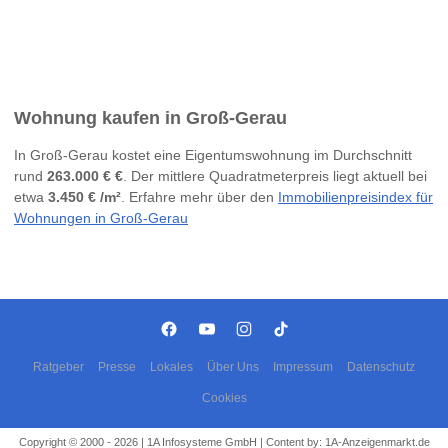
Wohnung kaufen in Groß-Gerau
In Groß-Gerau kostet eine Eigentumswohnung im Durchschnitt
rund
263.000 € €
. Der mittlere Quadratmeterpreis liegt aktuell bei
etwa
3.450 € /m²
. Erfahre mehr über den
Immobilienpreisindex für
Wohnungen in Groß-Gerau
Ratgeber
Presse
Lokales
Über Uns
Impressum
Datenschutz
Cookies
Copyright © 2000 - 2026 | 1A Infosysteme GmbH | Content by: 1A-Anzeigenmarkt.de