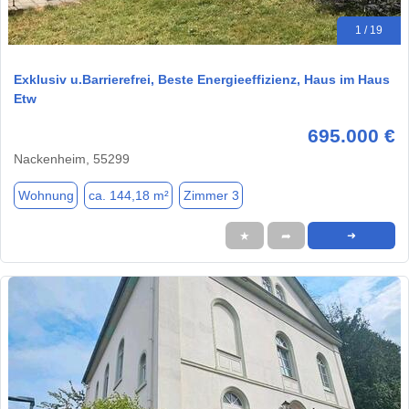
1 / 19
Exklusiv u.Barrierefrei, Beste Energieeffizienz, Haus im Haus
Etw
695.000 €
Nackenheim, 55299
Wohnung
ca. 144,18 m²
Zimmer 3
★
➦
➜