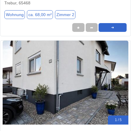
Trebur, 65468
Wohnung
ca. 68,00 m²
Zimmer 2
★
➦
➜
1 / 5