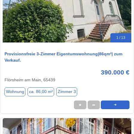
1 / 13
Provisionsfreie 3-Zimmer Eigentumswohnung|86qm²| zum
Verkauf.
390.000 €
Flörsheim am Main, 65439
Wohnung
ca. 86,00 m²
Zimmer 3
★
➦
➜