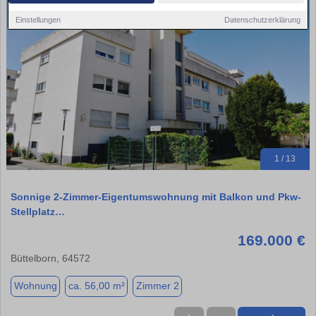
Einstellungen
Datenschutzerklärung
1 / 13
Sonnige 2-Zimmer-Eigentumswohnung mit Balkon und Pkw-
Stellplatz…
169.000 €
Büttelborn, 64572
Wohnung
ca. 56,00 m²
Zimmer 2