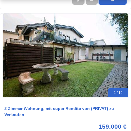
★
➦
➜
1 / 19
2 Zimmer Wohnung, mit super Rendite von (PRIVAT) zu
Verkaufen
159.000 €