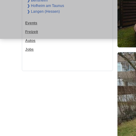
❯ Bensheim
❯ Hofheim am Taunus
❯ Langen (Hessen)
Events
Freizeit
Autos
Jobs