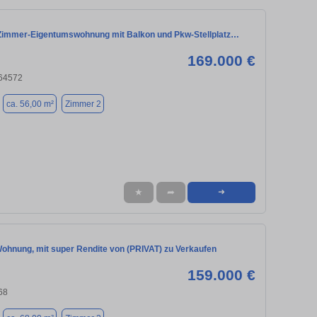
Zimmer-Eigentumswohnung mit Balkon und Pkw-Stellplatz…
169.000 €
 64572
ca. 56,00 m²
Zimmer 2
★
➦
➜
ohnung, mit super Rendite von (PRIVAT) zu Verkaufen
159.000 €
68