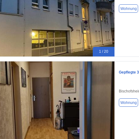
Wohnung
1 / 20
Gepflegte 
Bischofshe
Wohnung