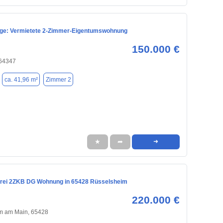
age: Vermietete 2-Zimmer-Eigentumswohnung
150.000 €
 64347
ca. 41,96 m²
Zimmer 2
★
➦
➜
frei 2ZKB DG Wohnung in 65428 Rüsselsheim
220.000 €
m am Main, 65428