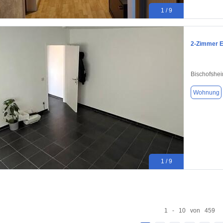
1 / 9
2-Zimmer E
Bischofshe
Wohnung
1 / 9
1 - 10 von 459