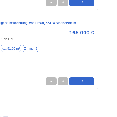
★
➦
➜
igentumswohnung, von Privat, 65474 Bischofsheim
165.000 €
im, 65474
ca. 51,00 m²
Zimmer 2
★
➦
➜