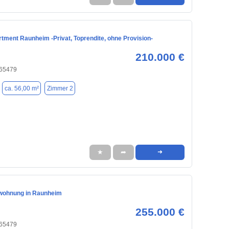
tment Raunheim -Privat, Toprendite, ohne Provision-
210.000 €
 65479
ca. 56,00 m²
Zimmer 2
★
➦
➜
wohnung in Raunheim
255.000 €
 65479