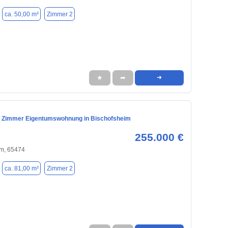
ca. 50,00 m²
Zimmer 2
★
➦
➜
3 Zimmer Eigentumswohnung in Bischofsheim
255.000 €
im, 65474
ca. 81,00 m²
Zimmer 2