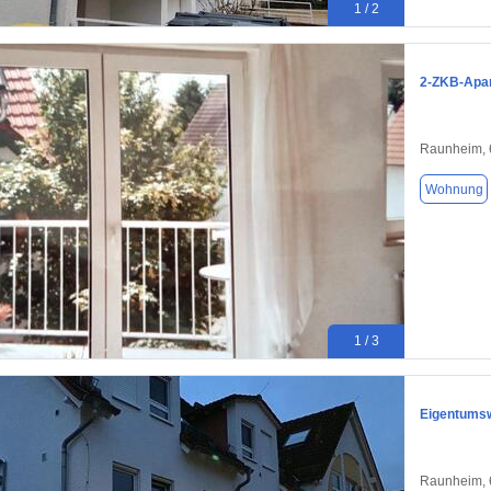
1 / 2
2-ZKB-Apar
Raunheim,
Wohnung
1 / 3
Eigentums
Raunheim,