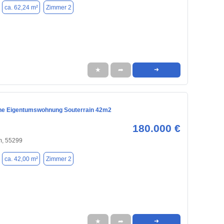
ca. 62,24 m²
Zimmer 2
★
➦
➜
ne Eigentumswohnung Souterrain 42m2
180.000 €
, 55299
ca. 42,00 m²
Zimmer 2
★
➦
➜