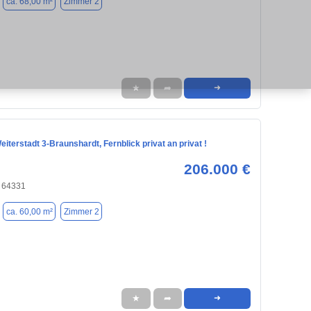
ca. 68,00 m²
Zimmer 2
★
➦
➜
terstadt 3-Braunshardt, Fernblick privat an privat !
206.000 €
, 64331
ca. 60,00 m²
Zimmer 2
★
➦
➜