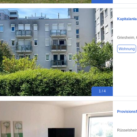
Kapitalanl
Griesheim,
Wohnung
1 / 4
Provisions
Rüsselshei