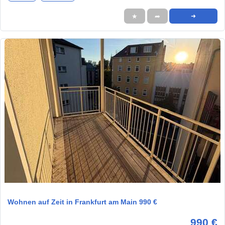
★
➦
➜
1 / 1
Wohnen auf Zeit in Frankfurt am Main 990 €
990 €