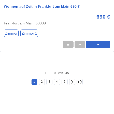
Wohnen auf Zeit in Frankfurt am Main 690 €
690 €
Frankfurt am Main, 60389
Zimmer
Zimmer 1
★
➦
➜
1 - 10 von 45
1
2
3
4
5
❯
❯❯