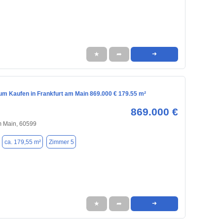
★
➦
➜
m Kaufen in Frankfurt am Main 869.000 € 179.55 m²
869.000 €
m Main, 60599
ca. 179,55 m²
Zimmer 5
★
➦
➜