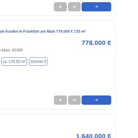
★
➦
➜
m Kaufen in Frankfurt am Main 778.000 € 135 m²
778.000 €
m Main, 60389
ca. 135,00 m²
Zimmer 5
★
➦
➜
1.640.000 €