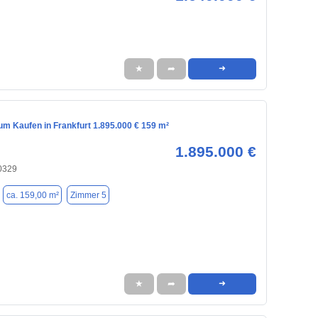
★
➦
➜
m Kaufen in Frankfurt 1.895.000 € 159 m²
1.895.000 €
60329
ca. 159,00 m²
Zimmer 5
★
➦
➜