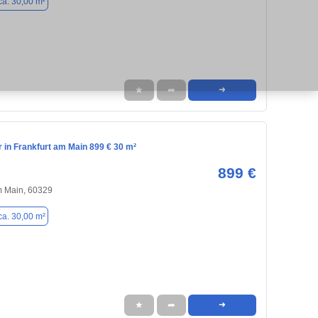
ca. 30,00 m²
★
➦
➜
in Frankfurt am Main 899 € 30 m²
899 €
m Main, 60329
ca. 30,00 m²
★
➦
➜