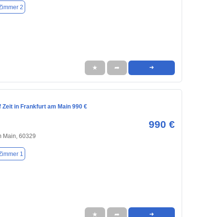
Zimmer 2
★
➦
➜
Zeit in Frankfurt am Main 990 €
990 €
m Main, 60329
Zimmer 1
★
➦
➜