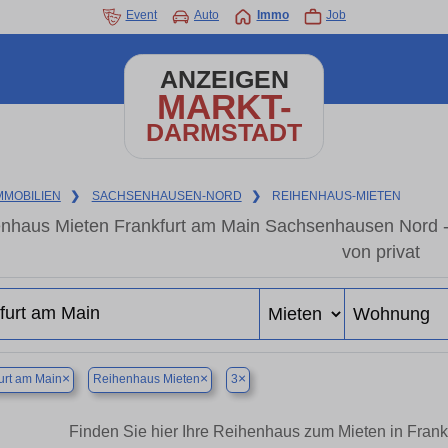
Event
Auto
Immo
Job
ANZEIGEN
MARKT-
DARMSTADT
MMOBILIEN
❯
SACHSENHAUSEN-NORD
❯
REIHENHAUS-MIETEN
nhaus Mieten Frankfurt am Main Sachsenhausen Nord -
von privat
×
×
×
urt am Main
Reihenhaus Mieten
3
Finden Sie hier Ihre Reihenhaus zum Mieten in Fra