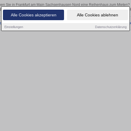
en Sie in Frankfurt am Main Sachsenhausen Nord eine Reihenhaus zum Mieten? 
Egal, ob als Kapitalanlage oder zur Vermietung – hier finden Sie Ihre Immobilie 
Alle Cookies akzeptieren
Alle Cookies ablehnen
onnten wir derzeit keine passenden Objekte finden. Schauen Sie bald wieder vo
Einstellungen
Datenschutzerklärung