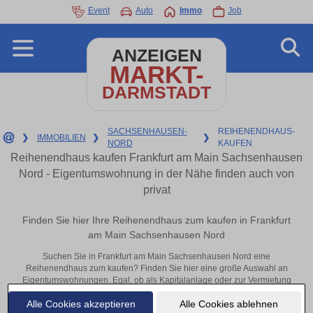
Event
Auto
Immo
Job
ANZEIGEN
MARKT-
DARMSTADT
SACHSENHAUSEN-
REIHENENDHAUS-
❯
IMMOBILIEN
❯
❯
NORD
KAUFEN
Reihenendhaus kaufen Frankfurt am Main Sachsenhausen
Nord - Eigentumswohnung in der Nähe finden auch von
privat
Finden Sie hier Ihre Reihenendhaus zum kaufen in Frankfurt
am Main Sachsenhausen Nord
Suchen Sie in Frankfurt am Main Sachsenhausen Nord eine
Reihenendhaus zum kaufen? Finden Sie hier eine große Auswahl an
Eigentumswohnungen. Egal, ob als Kapitalanlage oder zur Vermietung
– hier finden Sie Ihre Immobilie in Frankfurt am Main Sachsenhausen
Alle Cookies akzeptieren
Alle Cookies ablehnen
Nord oder in der Nähe.