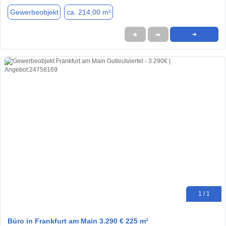
Gewerbeobjekt
ca. 214,00 m²
★
➦
➜
1 / 1
Büro in Frankfurt am Main 3.290 € 225 m²