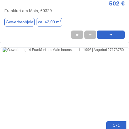
502 €
Frankfurt am Main, 60329
Gewerbeobjekt
ca. 42,00 m²
★
➦
➜
1 / 1