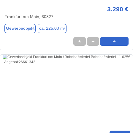
3.290 €
Frankfurt am Main, 60327
Gewerbeobjekt
ca. 225,00 m²
★
➦
➜