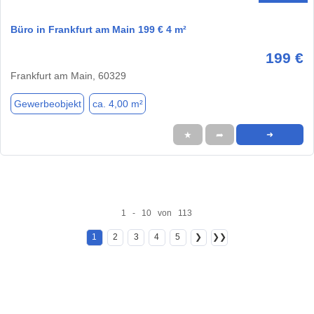
Büro in Frankfurt am Main 199 € 4 m²
199 €
Frankfurt am Main, 60329
Gewerbeobjekt
ca. 4,00 m²
★
➦
➜
1 - 10 von 113
1
2
3
4
5
❯
❯❯