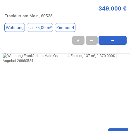
349.000 €
Frankfurt am Main, 60528
Wohnung
ca. 75,00 m²
Zimmer 4
★
➦
➜