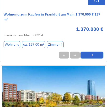
1 / 1
Wohnung zum Kaufen in Frankfurt am Main 1.370.000 € 137
m²
1.370.000 €
Frankfurt am Main, 60314
Wohnung
ca. 137,00 m²
Zimmer 4
★
➦
➜