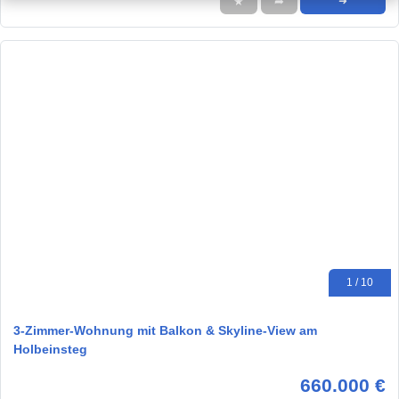
★
➦
➜
1 / 10
3-Zimmer-Wohnung mit Balkon & Skyline-View am
Holbeinsteg
660.000 €