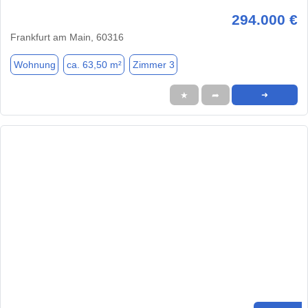
294.000 €
Frankfurt am Main, 60316
Wohnung
ca. 63,50 m²
Zimmer 3
★
➦
➜