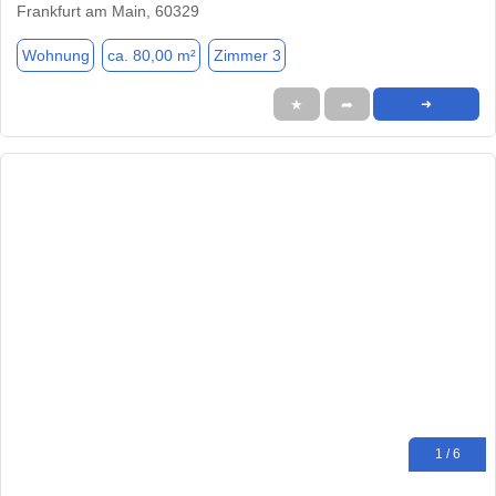
Frankfurt am Main, 60329
Wohnung
ca. 80,00 m²
Zimmer 3
★
➦
➜
1 / 6