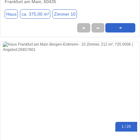
Frankfurt am Main, 60435
Haus
ca. 375,00 m²
Zimmer 10
★
➦
➜
1 / 20