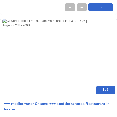
★
➦
➜
1 / 3
+++ mediterraner Charme +++ stadtbekanntes Restaurant in
bester…