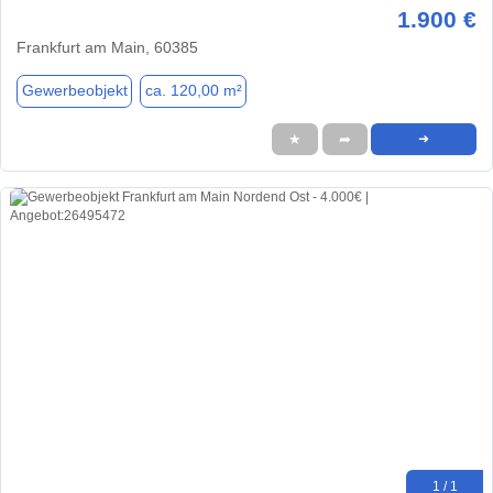
1.900 €
Frankfurt am Main, 60385
Gewerbeobjekt
ca. 120,00 m²
★
➦
➜
1 / 1