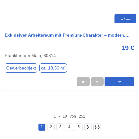
1 / 11
Exklusiver Arbeitsraum mit Premium-Charakter – modern,…
19 €
Frankfurt am Main, 60314
Gewerbeobjekt
ca. 18,50 m²
★
➦
➜
1 - 10 von 252
1
2
3
4
5
❯
❯❯