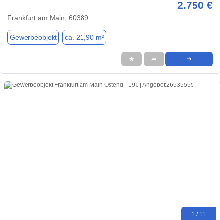
2.750 €
Frankfurt am Main, 60389
Gewerbeobjekt
ca. 21,90 m²
★
➦
➜
1 / 11