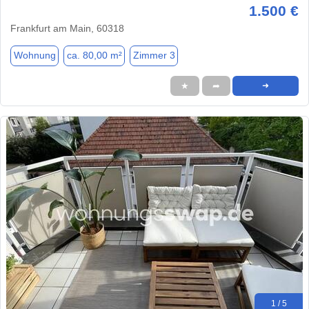
1.500 €
Frankfurt am Main, 60318
Wohnung
ca. 80,00 m²
Zimmer 3
★
➦
➜
1 / 5