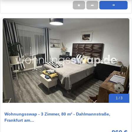
★
➦
➜
1 / 3
Wohnungsswap - 3 Zimmer, 80 m² - Dahlmannstraße,
Frankfurt am…