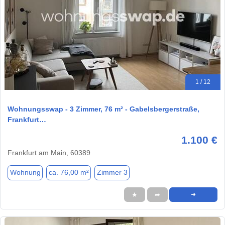
1 / 12
Wohnungsswap - 3 Zimmer, 76 m² - Gabelsbergerstraße,
Frankfurt…
1.100 €
Frankfurt am Main, 60389
Wohnung
ca. 76,00 m²
Zimmer 3
★
➦
➜