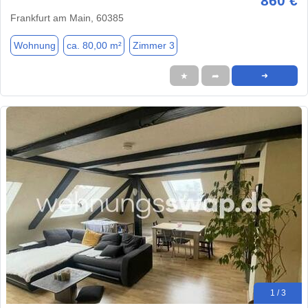
860 €
Frankfurt am Main, 60385
Wohnung
ca. 80,00 m²
Zimmer 3
★
➦
➜
1 / 3