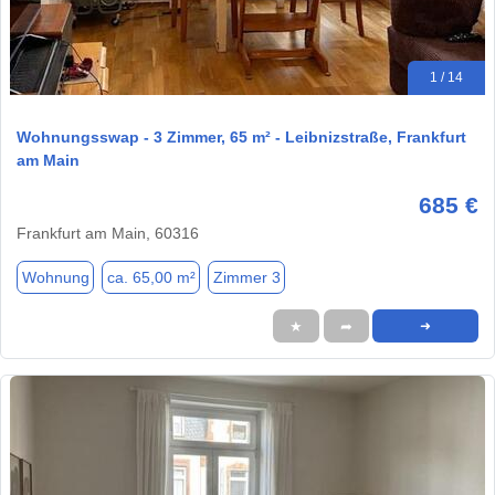
1 / 14
Wohnungsswap - 3 Zimmer, 65 m² - Leibnizstraße, Frankfurt
am Main
685 €
Frankfurt am Main, 60316
Wohnung
ca. 65,00 m²
Zimmer 3
★
➦
➜