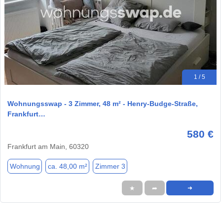
1 / 5
Wohnungsswap - 3 Zimmer, 48 m² - Henry-Budge-Straße,
Frankfurt…
580 €
Frankfurt am Main, 60320
Wohnung
ca. 48,00 m²
Zimmer 3
★
➦
➜