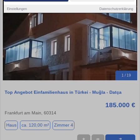
Einstellungen
Datenschutzerklärung
1 / 19
Top Angebot Einfamilienhaus in Türkei - Muğla - Datça
185.000 €
Frankfurt am Main, 60314
Haus
ca. 120,00 m²
Zimmer 4
★
➦
➜