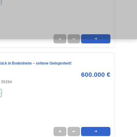
k
★
➦
➜
ück in Bodenheim – seltene Gelegenheit!
600.000 €
 55294
k
★
➦
➜