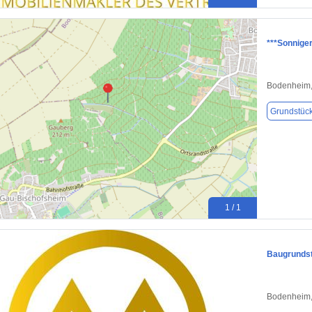
***Sonniger
Bodenheim,
Grundstüc
1 / 1
Baugrundst
Bodenheim,