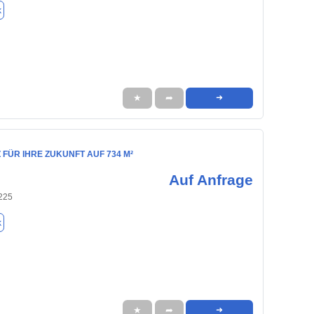
k
★
➦
➜
Z FÜR IHRE ZUKUNFT AUF 734 M²
Auf Anfrage
225
k
★
➦
➜