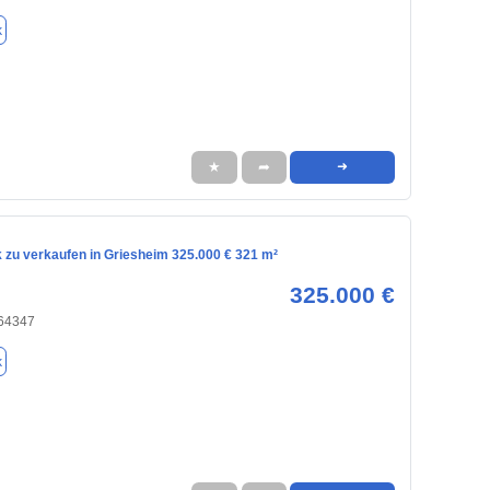
k
★
➦
➜
 zu verkaufen in Griesheim 325.000 € 321 m²
325.000 €
 64347
k