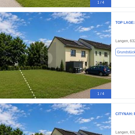
1 / 4
TOP LAGE:
Langen, 63
Grundstüc
1 / 4
CITYNAH:
Langen, 63