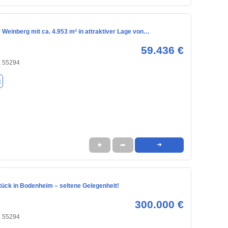
 Weinberg mit ca. 4.953 m² in attraktiver Lage von…
59.436 €
 55294
k
★
➦
➜
ück in Bodenheim – seltene Gelegenheit!
300.000 €
 55294