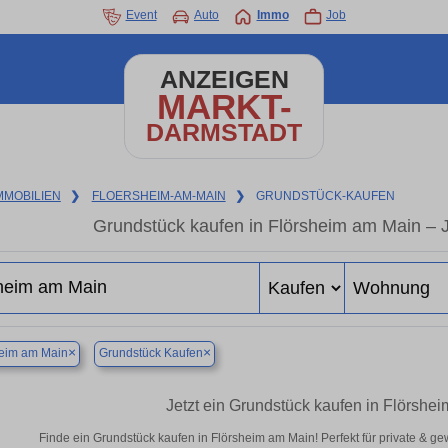
Event
Auto
Immo
Job
ANZEIGEN
MARKT-
DARMSTADT
MMOBILIEN
❯
FLOERSHEIM-AM-MAIN
❯
GRUNDSTÜCK-KAUFEN
Grundstück kaufen in Flörsheim am Main – Je
×
×
heim am Main
Grundstück Kaufen
Jetzt ein Grundstück kaufen in Flörshe
Finde ein Grundstück kaufen in Flörsheim am Main! Perfekt für private & g