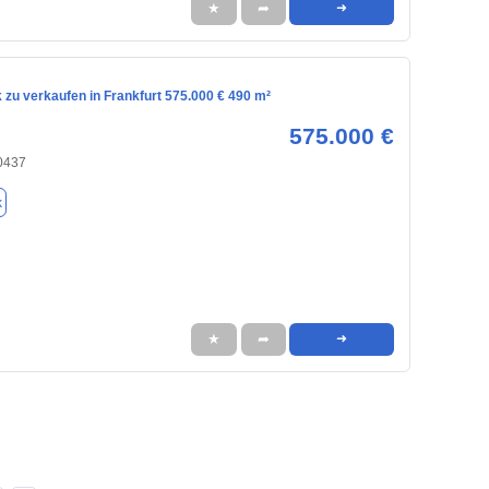
★
➦
➜
zu verkaufen in Frankfurt 575.000 € 490 m²
575.000 €
60437
k
★
➦
➜