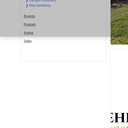
❯ Langen (Hessen)
❯ Neu-Isenburg
Events
Freizeit
Autos
Jobs