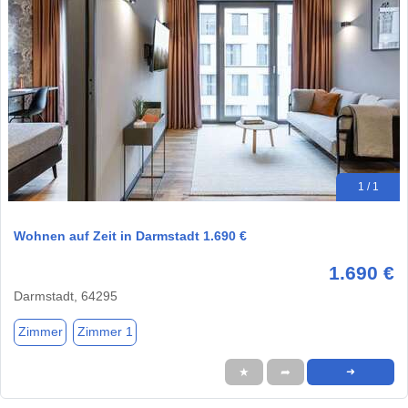
1 / 1
Wohnen auf Zeit in Darmstadt 1.690 €
1.690 €
Darmstadt, 64295
Zimmer
Zimmer 1
★
➦
➜