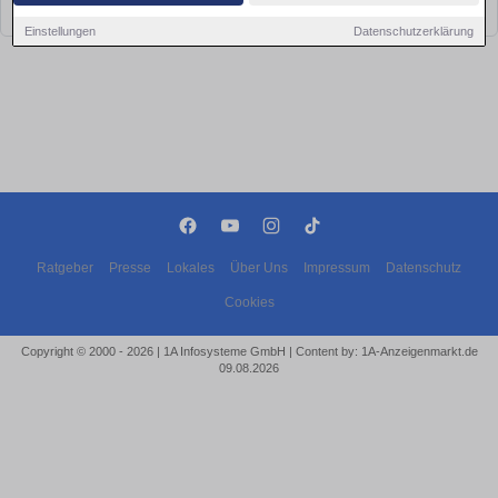
bald wieder vorbei!
Einstellungen
Datenschutzerklärung
Ratgeber
Presse
Lokales
Über Uns
Impressum
Datenschutz
Cookies
Copyright © 2000 - 2026 | 1A Infosysteme GmbH | Content by: 1A-Anzeigenmarkt.de
09.08.2026