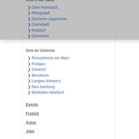
❯ Ober-Ramstadt
❯ Pfungstadt
❯ Seeheim-Jugenheim
❯ Darmstadt
❯ Roßdorf
❯ Griesheim
Orte im Umkreis
❯ Rüsselsheim am Main
❯ Rodgau
❯ Dreieich
❯ Bensheim
❯ Langen (Hessen)
❯ Neu-Isenburg
❯ Mörfelden-Walldorf
Events
Freizeit
Autos
Jobs