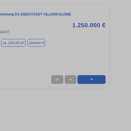
wohnung DA-EBERSTADT VILLENKOLONIE
1.250.000 €
 64297
ca. 264,00 m²
Zimmer 5
★
➦
➜