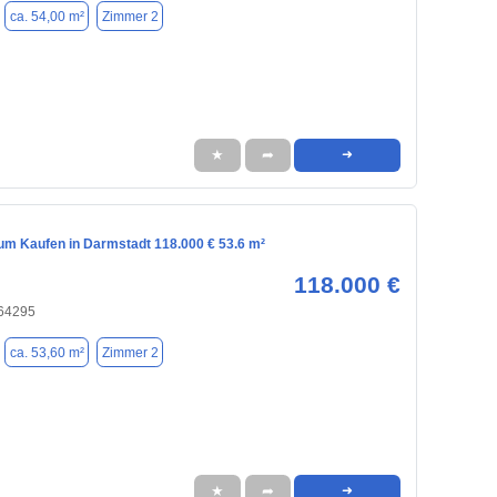
ca. 54,00 m²
Zimmer 2
★
➦
➜
m Kaufen in Darmstadt 118.000 € 53.6 m²
118.000 €
 64295
ca. 53,60 m²
Zimmer 2
★
➦
➜