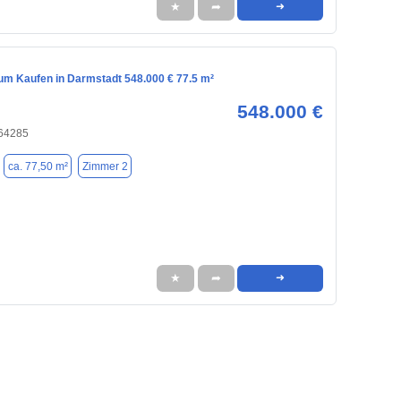
★
➦
➜
m Kaufen in Darmstadt 548.000 € 77.5 m²
548.000 €
 64285
ca. 77,50 m²
Zimmer 2
★
➦
➜