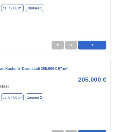
ca. 72,00 m²
Zimmer 2
★
➦
➜
m Kaufen in Darmstadt 205.000 € 57 m²
205.000 €
 64285
ca. 57,00 m²
Zimmer 2