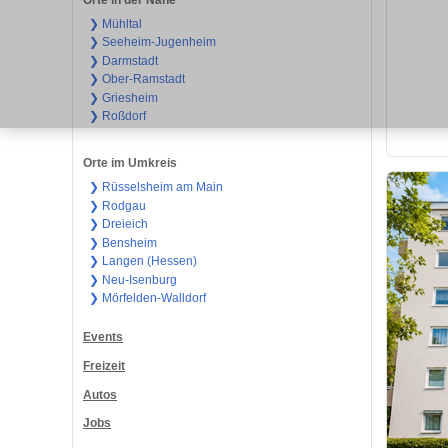
❯ Mühltal
❯ Seeheim-Jugenheim
❯ Darmstadt
❯ Ober-Ramstadt
❯ Griesheim
❯ Roßdorf
Orte im Umkreis
❯ Rüsselsheim am Main
❯ Rodgau
❯ Dreieich
❯ Bensheim
❯ Langen (Hessen)
❯ Neu-Isenburg
❯ Mörfelden-Walldorf
Events
Freizeit
Autos
Jobs