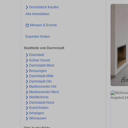
❯ Grundstück Kaufen
Alle Immobilien
Messen & Events
Experten finden
Stadtteile von Darmstadt
❯ Eberstadt
❯ Kühler Grund
❯ Darmstadt-West
❯ Bessungen
❯ Darmstadt-Mitte
❯ Darmstadt-Ost
❯ Martinsviertel-Ost
❯ Martinsviertel-West
❯ Waldkolonie
❯ Darmstadt-Nord
❯ Kranichstein
❯ Arheilgen
❯ Wixhausen
Orte in der Nähe