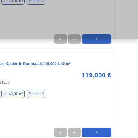
ca. 55,00 m²
Zimmer 2
★
➦
➜
m Kaufen in Darmstadt 119.000 € 42 m²
119.000 €
 64297
ca. 42,00 m²
Zimmer 2
★
➦
➜