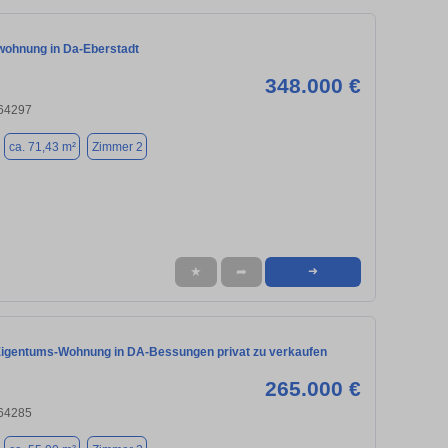
ohnung in Da-Eberstadt
348.000 €
 64297
ca. 71,43 m²
Zimmer 2
★
➦
➜
igentums-Wohnung in DA-Bessungen privat zu verkaufen
265.000 €
 64285