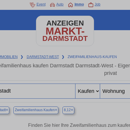
Event
Auto
Immo
Job
ANZEIGEN
MARKT-
DARMSTADT
MMOBILIEN
❯
DARMSTADT-WEST
❯
ZWEIFAMILIENHAUS-KAUFEN
ifamilienhaus kaufen Darmstadt Darmstadt-West - Eige
privat
×
×
×
tadt
Zweifamilienhaus Kaufen
8,12
Finden Sie hier Ihre Zweifamilienhaus zum kauf