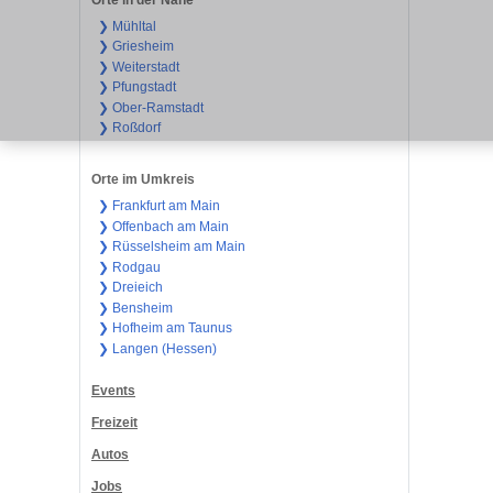
❯ Mühltal
❯ Griesheim
❯ Weiterstadt
❯ Pfungstadt
❯ Ober-Ramstadt
❯ Roßdorf
Orte im Umkreis
❯ Frankfurt am Main
❯ Offenbach am Main
❯ Rüsselsheim am Main
❯ Rodgau
❯ Dreieich
❯ Bensheim
❯ Hofheim am Taunus
❯ Langen (Hessen)
Events
Freizeit
Autos
Jobs