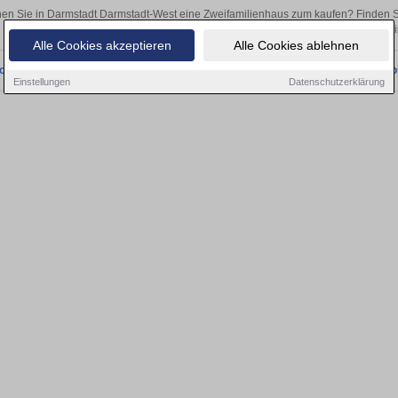
en Sie in Darmstadt Darmstadt-West eine Zweifamilienhaus zum kaufen? Finden 
als Kapitalanlage oder zur Vermietung – hier finden Sie Ihre Immobilie
Alle Cookies akzeptieren
Alle Cookies ablehnen
onnten wir derzeit keine passenden Objekte finden. Schauen Sie bald wieder vo
Einstellungen
Datenschutzerklärung