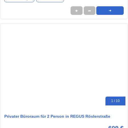
★
➦
➜
1 / 10
Privater Büroraum für 2 Person in REGUS Röslerstraße
609 €