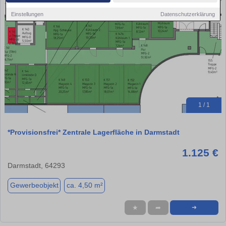
Einstellungen
Datenschutzerklärung
1 / 1
*Provisionsfrei* Zentrale Lagerfläche in Darmstadt
1.125 €
Darmstadt, 64293
Gewerbeobjekt
ca. 4,50 m²
★
➦
➜