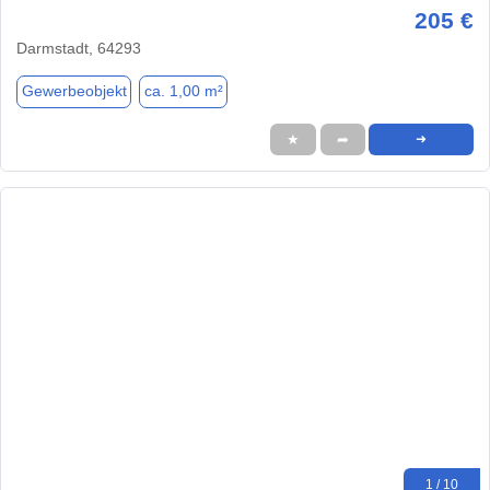
205 €
Darmstadt, 64293
Gewerbeobjekt
ca. 1,00 m²
★
➦
➜
1 / 10