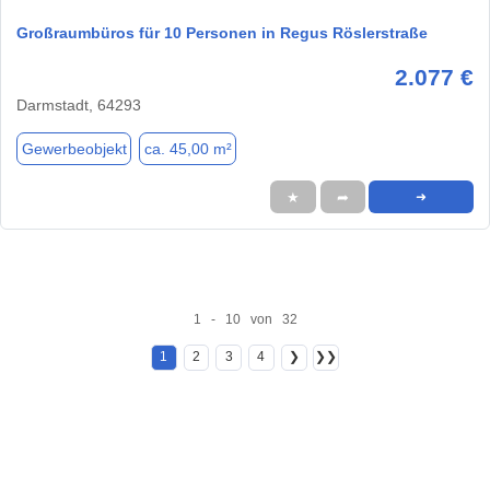
Großraumbüros für 10 Personen in Regus Röslerstraße
2.077 €
Darmstadt, 64293
Gewerbeobjekt
ca. 45,00 m²
★
➦
➜
1 - 10 von 32
1
2
3
4
❯
❯❯