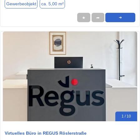
Gewerbeobjekt
ca. 5,00 m²
★
➦
➜
1 / 10
Virtuelles Büro in REGUS Röslerstraße