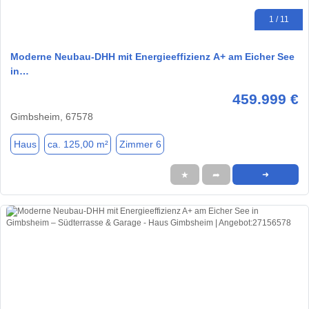
1 / 11
Moderne Neubau-DHH mit Energieeffizienz A+ am Eicher See
in…
459.999 €
Gimbsheim, 67578
Haus
ca. 125,00 m²
Zimmer 6
★
➦
➜