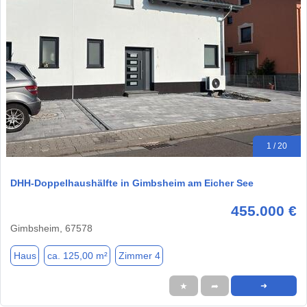
1 / 20
DHH-Doppelhaushälfte in Gimbsheim am Eicher See
455.000 €
Gimbsheim, 67578
Haus
ca. 125,00 m²
Zimmer 4
★
➦
➜