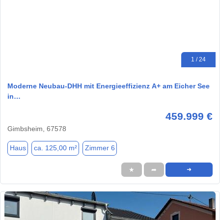
1 / 24
Moderne Neubau-DHH mit Energieeffizienz A+ am Eicher See
in…
459.999 €
Gimbsheim, 67578
Haus
ca. 125,00 m²
Zimmer 6
★
➦
➜