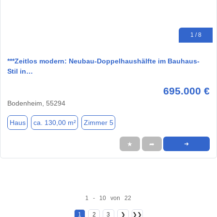
1 / 8
***Zeitlos modern: Neubau-Doppelhaushälfte im Bauhaus-
Stil in…
695.000 €
Bodenheim, 55294
Haus
ca. 130,00 m²
Zimmer 5
★
➦
➜
1 - 10 von 22
1
2
3
❯
❯❯