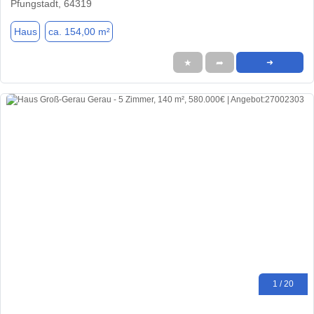
Pfungstadt, 64319
Haus
ca. 154,00 m²
★
➦
➜
1 / 20