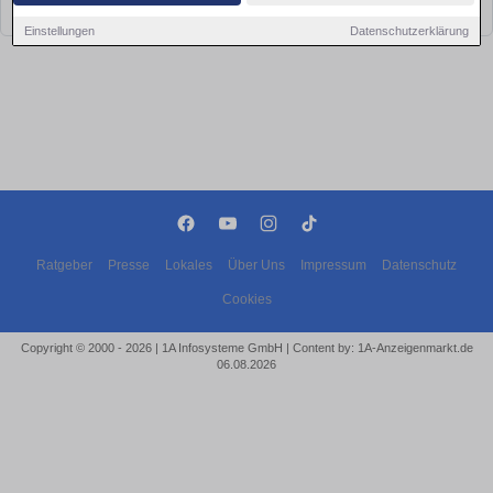
bald wieder vorbei!
Einstellungen
Datenschutzerklärung
Ratgeber
Presse
Lokales
Über Uns
Impressum
Datenschutz
Cookies
Copyright © 2000 - 2026 | 1A Infosysteme GmbH | Content by: 1A-Anzeigenmarkt.de
06.08.2026