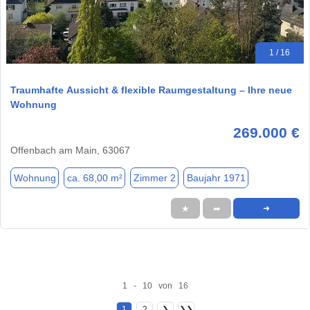
1 / 16
Traumhafte Aussicht & flexible Raumgestaltung – Ihre neue
Wohnung
269.000 €
Offenbach am Main, 63067
Wohnung
ca. 68,00 m²
Zimmer 2
Baujahr 1971
★
➦
➜
1 - 10 von 16
1
2
❯
❯❯