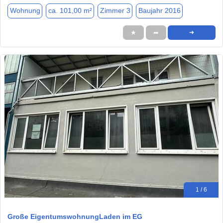
Wohnung
ca. 101,00 m²
Zimmer 3
Baujahr 2016
★
➦
➜
1 / 6
Große EigentumswohnungLaden im EG