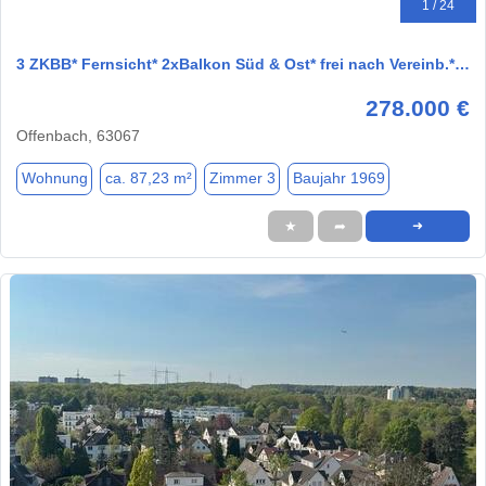
1 / 24
3 ZKBB* Fernsicht* 2xBalkon Süd & Ost* frei nach Vereinb.*…
278.000 €
Offenbach, 63067
Wohnung
ca. 87,23 m²
Zimmer 3
Baujahr 1969
★
➦
➜