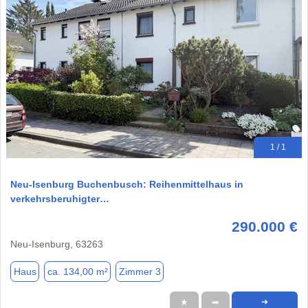
1 / 1
Neu-Isenburg Buchenbusch: Reihenmittelhaus in
verkehrsberuhigter…
290.000 €
Neu-Isenburg, 63263
Haus
ca. 134,00 m²
Zimmer 3
★
➦
➜