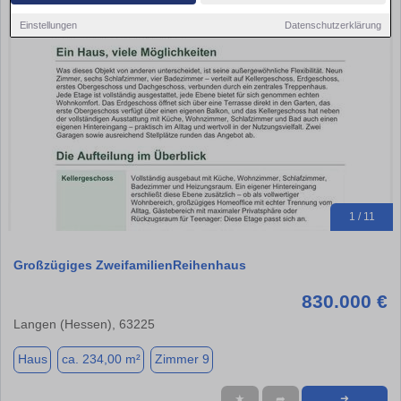
Einstellungen
Datenschutzerklärung
1 / 11
Großzügiges ZweifamilienReihenhaus
830.000 €
Langen (Hessen), 63225
Haus
ca. 234,00 m²
Zimmer 9
★
➦
➜