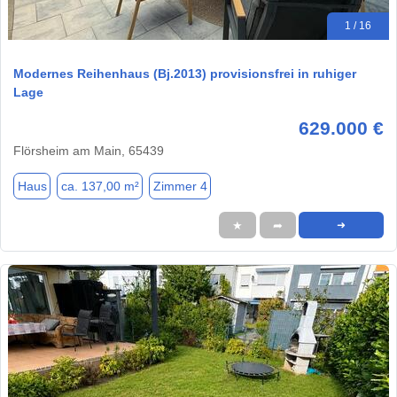
1 / 16
Modernes Reihenhaus (Bj.2013) provisionsfrei in ruhiger
Lage
629.000 €
Flörsheim am Main, 65439
Haus
ca. 137,00 m²
Zimmer 4
★
➦
➜