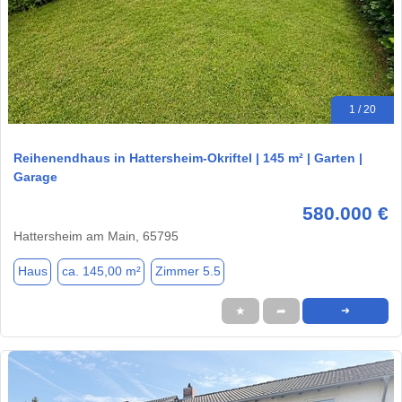
1 / 20
Reihenendhaus in Hattersheim-Okriftel | 145 m² | Garten |
Garage
580.000 €
Hattersheim am Main, 65795
Haus
ca. 145,00 m²
Zimmer 5.5
★
➦
➜