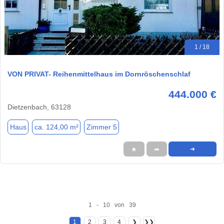
1 / 18
VON PRIVAT- Reihenmittelhaus im Dornröschenschlaf
444.000 €
Dietzenbach, 63128
Haus
ca. 124,00 m²
Zimmer 5
★
➦
➜
1 - 10 von 39
1
2
3
4
❯
❯❯