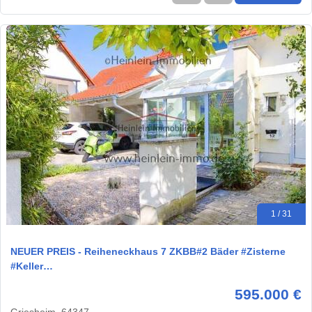
1 / 31
NEUER PREIS - Reiheneckhaus 7 ZKBB#2 Bäder #Zisterne
#Keller…
595.000 €
Griesheim, 64347