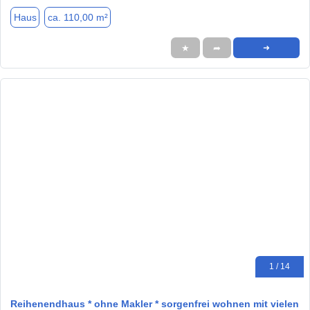
Haus
ca. 110,00 m²
★
➦
➜
1 / 14
Reihenendhaus * ohne Makler * sorgenfrei wohnen mit vielen