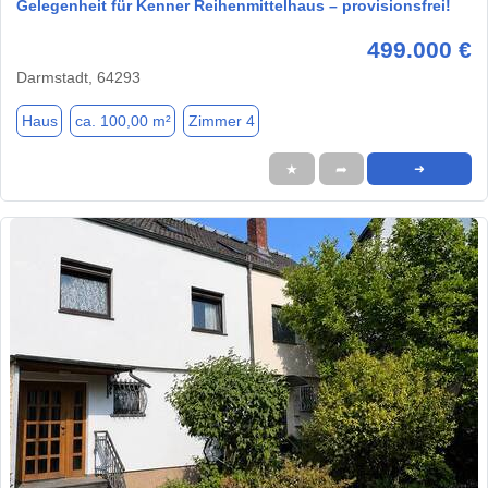
Gelegenheit für Kenner Reihenmittelhaus – provisionsfrei!
499.000 €
Darmstadt, 64293
Haus
ca. 100,00 m²
Zimmer 4
★
➦
➜