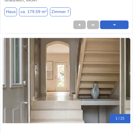
Haus
ca. 179,59 m²
Zimmer 7
★
➦
➜
1 / 15