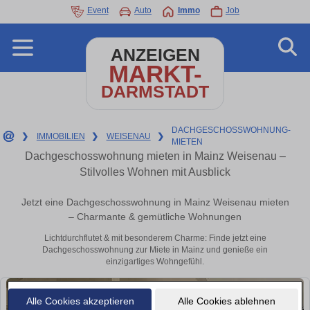
Event
Auto
Immo
Job
ANZEIGEN
MARKT-
DARMSTADT
DACHGESCHOSSWOHNUNG-
❯
IMMOBILIEN
❯
WEISENAU
❯
MIETEN
Dachgeschosswohnung mieten in Mainz Weisenau –
Stilvolles Wohnen mit Ausblick
Jetzt eine Dachgeschosswohnung in Mainz Weisenau mieten
– Charmante & gemütliche Wohnungen
Lichtdurchflutet & mit besonderem Charme: Finde jetzt eine
Dachgeschosswohnung zur Miete in Mainz und genieße ein
einzigartiges Wohngefühl.
Alle Cookies akzeptieren
Alle Cookies ablehnen