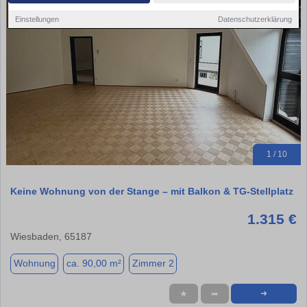
Einstellungen
Datenschutzerklärung
1 / 10
Keine Wohnung von der Stange – mit Balkon & TG-Stellplatz
1.315 €
Wiesbaden, 65187
Wohnung
ca. 90,00 m²
Zimmer 2
★
➦
➜