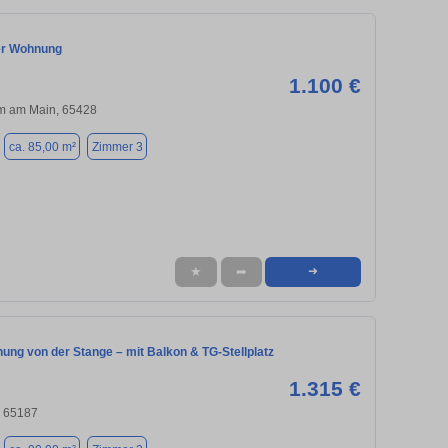
er Wohnung
1.100 €
m am Main, 65428
ca. 85,00 m²
Zimmer 3
★
➦
➜
ung von der Stange – mit Balkon & TG-Stellplatz
1.315 €
 65187