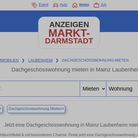
Event
Auto
Immo
Job
ANZEIGEN
MARKT-
DARMSTADT
MMOBILIEN
❯
LAUBENHEIM
❯
DACHGESCHOSSWOHNUNG-MIETEN
Dachgeschosswohnung mieten in Mainz Laubenheim 
×
×
Dachgeschosswohnung Mieten
Jetzt eine Dachgeschosswohnung in Mainz Laubenheim mie
chtdurchflutet & mit besonderem Charme: Finde jetzt eine Dachgeschosswohnung zu