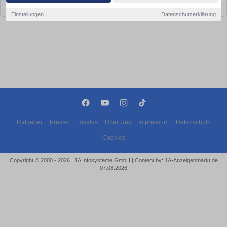
bald wieder vorbei!
Einstellungen
Datenschutzerklärung
Ratgeber
Presse
Lokales
Über Uns
Impressum
Datenschutz
Cookies
Copyright © 2000 - 2026 | 1A Infosysteme GmbH | Content by: 1A-Anzeigenmarkt.de
07.08.2026