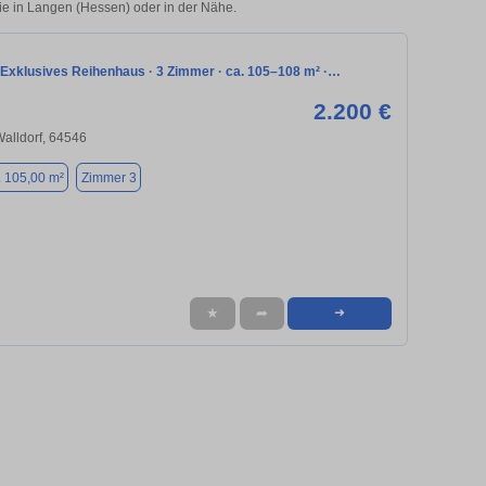
lie in Langen (Hessen) oder in der Nähe.
 Exklusives Reihenhaus · 3 Zimmer · ca. 105–108 m² ·…
2.200 €
alldorf, 64546
. 105,00 m²
Zimmer 3
★
➦
➜