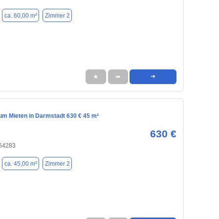
ca. 60,00 m²
Zimmer 2
★
➦
➜
m Mieten in Darmstadt 630 € 45 m²
630 €
 64283
ca. 45,00 m²
Zimmer 2