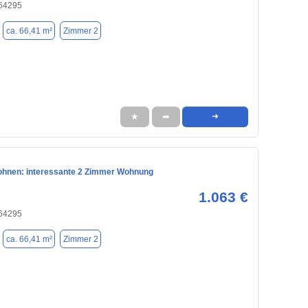
 64295
ca. 66,41 m²
Zimmer 2
★
➦
➜
hnen: interessante 2 Zimmer Wohnung
1.063 €
 64295
ca. 66,41 m²
Zimmer 2