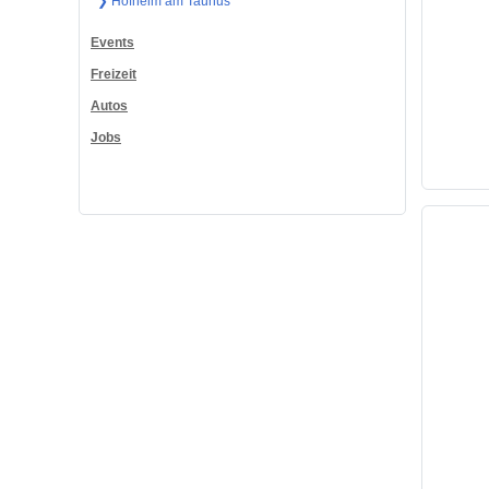
❯ Hofheim am Taunus
Events
Freizeit
Autos
Jobs