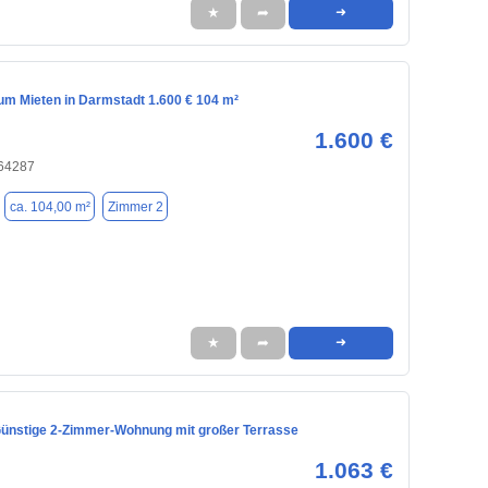
★
➦
➜
m Mieten in Darmstadt 1.600 € 104 m²
1.600 €
 64287
ca. 104,00 m²
Zimmer 2
★
➦
➜
 Günstige 2-Zimmer-Wohnung mit großer Terrasse
1.063 €