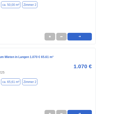
ca. 50,00 m²
Zimmer 2
★
➦
➜
m Mieten in Langen 1.070 € 65.61 m²
1.070 €
225
ca. 65,61 m²
Zimmer 2
★
➦
➜