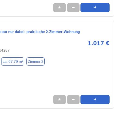
★
➦
➜
 statt nur dabei: praktische 2-Zimmer-Wohnung
1.017 €
 64287
ca. 67,79 m²
Zimmer 2
★
➦
➜