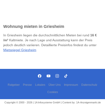
Wohnung mieten in Griesheim
In Griesheim liegen die durchschnittlichen Mieten bei rund
16 €
/m²
Kaltmiete. Je nach Lage und Ausstattung kann der Preis
jedoch deutlich variieren. Detaillierte Preisinfos findest du unter
Mietspiegel Griesheim
Ratgeber
Presse
Lokales
Über Uns
Impressum
Datenschutz
Cookies
Copyright © 2000 - 2026 | 1A Infosysteme GmbH | Content by: 1A-Anzeigenmarkt.de