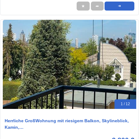
★
➦
➜
1 / 12
Herrliche GroßWohnung mit riesigem Balkon, Skylineblick,
Kamin,…