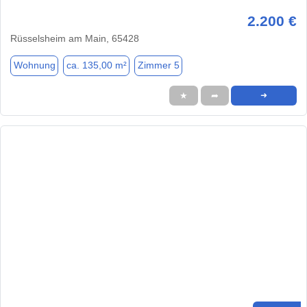
2.200 €
Rüsselsheim am Main, 65428
Wohnung
ca. 135,00 m²
Zimmer 5
★
➦
➜