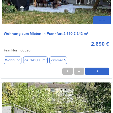
1 / 1
Wohnung zum Mieten in Frankfurt 2.690 € 142 m²
2.690 €
Frankfurt, 60320
Wohnung
ca. 142,00 m²
Zimmer 5
★
➦
➜