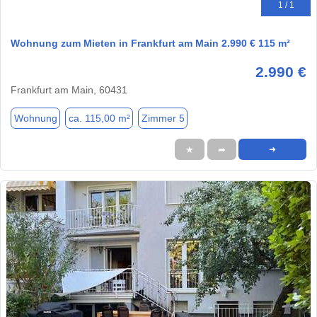
1 / 1
Wohnung zum Mieten in Frankfurt am Main 2.990 € 115 m²
2.990 €
Frankfurt am Main, 60431
Wohnung
ca. 115,00 m²
Zimmer 5
★
➦
➜