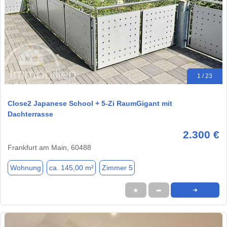
1 / 23
Close2 Japanese School + 5-Zi RaumGigant mit
Dachterrasse
2.300 €
Frankfurt am Main, 60488
Wohnung
ca. 145,00 m²
Zimmer 5
★
➦
➜