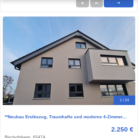
★
➦
➜
1 / 24
**Neubau Erstbezug, Traumhafte und moderne 4-Zimmer…
2.250 €
Bischofsheim, 65474