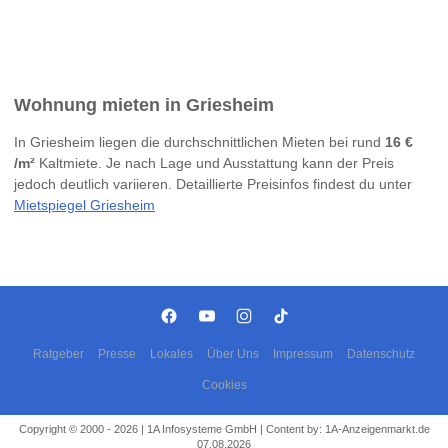
Wohnung mieten in Griesheim
In Griesheim liegen die durchschnittlichen Mieten bei rund
16 €
/m²
Kaltmiete. Je nach Lage und Ausstattung kann der Preis
jedoch deutlich variieren. Detaillierte Preisinfos findest du unter
Mietspiegel Griesheim
Ratgeber
Presse
Lokales
Über Uns
Impressum
Datenschutz
Cookies
Copyright © 2000 - 2026 | 1A Infosysteme GmbH | Content by: 1A-Anzeigenmarkt.de
07.08.2026