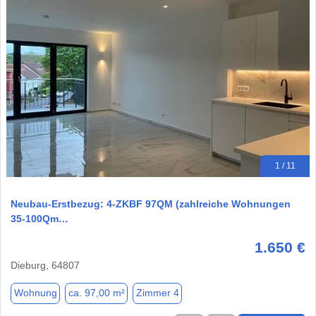
1 / 11
Neubau-Erstbezug: 4-ZKBF 97QM (zahlreiche Wohnungen
35-100Qm…
1.650 €
Dieburg, 64807
Wohnung
ca. 97,00 m²
Zimmer 4