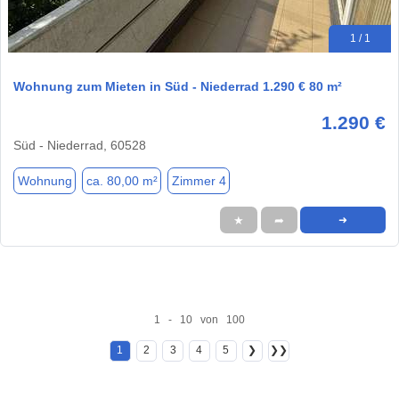
1 / 1
Wohnung zum Mieten in Süd - Niederrad 1.290 € 80 m²
1.290 €
Süd - Niederrad, 60528
Wohnung
ca. 80,00 m²
Zimmer 4
★
➦
➜
1 - 10 von 100
1
2
3
4
5
❯
❯❯