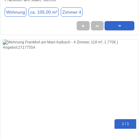
Wohnung
ca. 105,00 m²
Zimmer 4
★
➦
➜
1 / 1