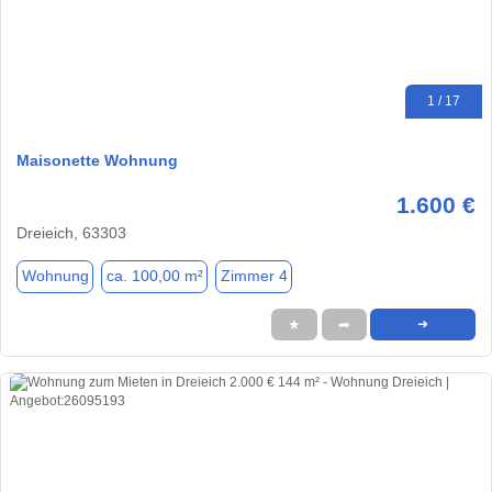
1 / 17
Maisonette Wohnung
1.600 €
Dreieich, 63303
Wohnung
ca. 100,00 m²
Zimmer 4
★
➦
➜