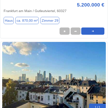
5.200.000 €
Frankfurt am Main / Gutleutviertel, 60327
Haus
ca. 870,00 m²
Zimmer 29
★
➦
➜
1 / 1