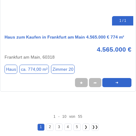
1 / 1
Haus zum Kaufen in Frankfurt am Main 4.565.000 € 774 m²
4.565.000 €
Frankfurt am Main, 60318
Haus
ca. 774,00 m²
Zimmer 20
★
➦
➜
1 - 10 von 55
1
2
3
4
5
❯
❯❯