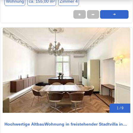
Wohnung
ca. 155,00 m²
Zimmer 4
★
➦
➜
1 / 9
Hochwertige AltbauWohnung in freistehender Stadtvilla in…