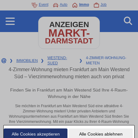
Event
Auto
Immo
Job
ANZEIGEN
MARKT-
DARMSTADT
WESTEND-
4-ZIMMER-WOHNUNG-
❯
IMMOBILIEN
❯
❯
SUED
MIETEN
4-Zimmer-Wohnung mieten Frankfurt am Main Westend
Süd – Vierzimmerwohnung mieten auch von privat
Finden Sie in Frankfurt am Main Westend Süd Ihre 4-Raum-
Wohnung in der Nähe
Sie möchten in Frankfurt am Main Westend Süd eine attraktive 4-
Zimmer-Wohnung mieten! Unter privaten Anbietern und
Wohnungsunternehmen aus Frankfurt am Main Westend Süd finden Sie
Ihre Vierzimmerwohnung. Mit ein paar Klicks zu Ihrer 4-Raum-Wohnung
in der Nähe.
Alle Cookies akzeptieren
Alle Cookies ablehnen
Aktuelle Wohnung zum mieten