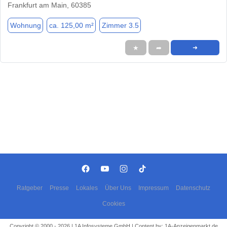
Frankfurt am Main, 60385
Wohnung
ca. 125,00 m²
Zimmer 3.5
★
➦
➜
Ratgeber
Presse
Lokales
Über Uns
Impressum
Datenschutz
Cookies
Copyright © 2000 - 2026 | 1A Infosysteme GmbH | Content by: 1A-Anzeigenmarkt.de