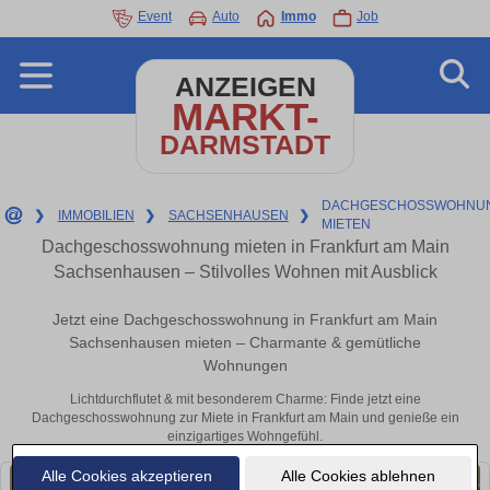
Event
Auto
Immo
Job
ANZEIGEN
MARKT-
DARMSTADT
DACHGESCHOSSWOHNU
❯
IMMOBILIEN
❯
SACHSENHAUSEN
❯
MIETEN
Dachgeschosswohnung mieten in Frankfurt am Main
Sachsenhausen – Stilvolles Wohnen mit Ausblick
Jetzt eine Dachgeschosswohnung in Frankfurt am Main
Sachsenhausen mieten – Charmante & gemütliche
Wohnungen
Lichtdurchflutet & mit besonderem Charme: Finde jetzt eine
Dachgeschosswohnung zur Miete in Frankfurt am Main und genieße ein
einzigartiges Wohngefühl.
Alle Cookies akzeptieren
Alle Cookies ablehnen